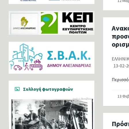
12 Μα
Ανακ
προσ
ορισ
ΕΛΛΗΝ
13-02
Περισσό
Συλλογή φωτογραφιών
13 Φε
Πρόσ