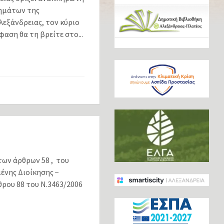
χημάτων της
εξάνδρειας, τον κύριο
αση θα τη βρείτε στο...
ων άρθρων 58 , του
ένης Διοίκησης −
θρου 88 του Ν.3463/2006