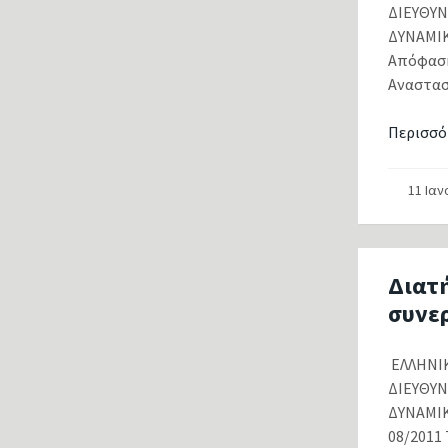
ΔΙΕΥΘΥ
ΔΥΝΑ
Απόφαση
Αναστασί
Περισσό
11 Ια
Διατ
συνε
ΕΛΛΗΝ
ΔΙΕΥΘΥ
ΔΥΝΑΜ
08/2011 