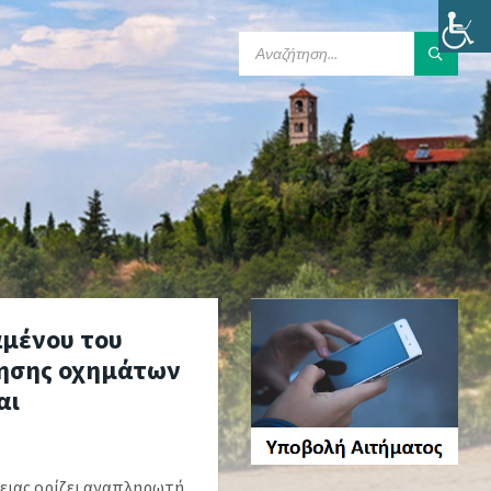
SEARCH:
αμένου του
νησης οχημάτων
αι
ιας ορίζει αναπληρωτή