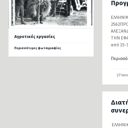
Προγ
ΕΛΛΗΝΙΚ
2562ΠΡ
ΑΛΕΞΑΝΔ
Αγροτικές εργασίες
ΤΗΝ ΕΦΑ
από 15-3
Περισσότερες φωτογραφίες
Περισσό
27 Ια
Διατή
συνε
ΕΛΛΗΝ