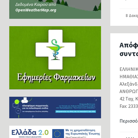
Δεδομένα Καιρού από
OpenWeatherMap.org
8 Δεκ
Απόφ
συντ
ΕΛΛΗΝ
ΗΜΑΘ
Αλεξάνδ
ΑΝΘΡΩΠΙ
42 Ταχ. 
Fax: 2333
Περισσό