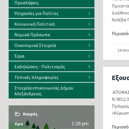
Προσλήψεις
Προϊστά
Διεύθυν
Υπηρεσίες για Πολίτες
Χολέβα Γ
Κοινωνική Πολιτική
Περισσό
Νομικά Πρόσωπα
Οικονομικά Στοιχεία
24 Ια
Έργα
Εκδηλώσεις - Πολιτισμός
Εξου
Τοπικές πληροφορίες
Στοιχεία επικοινωνίας Δήμου
ΑΠΟΦΑΣΗ
Αλεξάνδρειας
Ν.3852/
Πρόγραμμ
«Κύρωση
Καιρός
1:38 pm
Ώρα
Περισσό