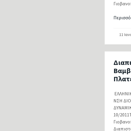
Γιοβανοπ
Περισσό
11 Ια
Διαπ
Βαμβ
Πλατ
ΕΛΛΗΝ
ΝΣΗ ΔΙ
ΔΥΝΑΜ
10/2011Τ
Γιοβανοπ
Διαπιστ