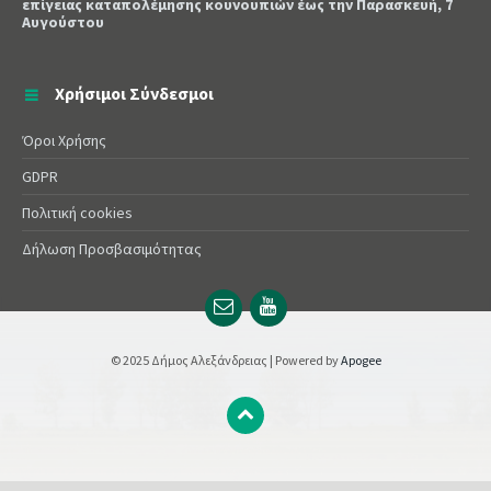
επίγειας καταπολέμησης κουνουπιών έως την Παρασκευή, 7
Αυγούστου
Χρήσιμοι Σύνδεσμοι
Όροι Χρήσης
GDPR
Πολιτική cookies
Δήλωση Προσβασιμότητας
Email
YouTube
url
url
© 2025 Δήμος Αλεξάνδρειας | Powered by
Apogee