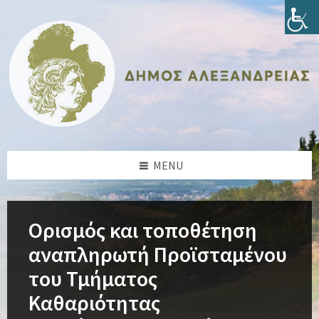
Skip
Skip
Skip
Skip
to
to
to
to
content
left
right
footer
sidebar
sidebar
MENU
Ορισμός και τοποθέτηση
αναπληρωτή Προϊσταμένου
του Τμήματος
Καθαριότητας