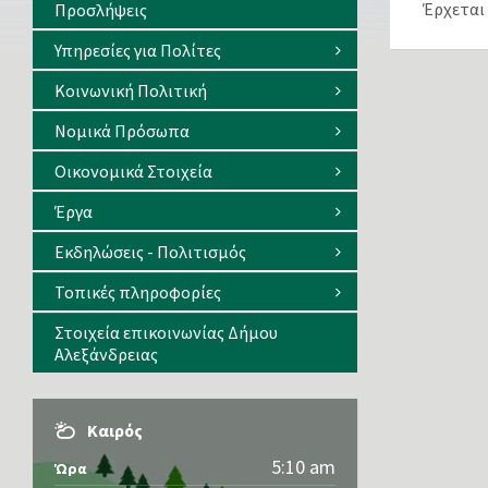
Έρχεται
Προσλήψεις
Υπηρεσίες για Πολίτες
Κοινωνική Πολιτική
Νομικά Πρόσωπα
Οικονομικά Στοιχεία
Έργα
Εκδηλώσεις - Πολιτισμός
Τοπικές πληροφορίες
Στοιχεία επικοινωνίας Δήμου
Αλεξάνδρειας
Καιρός
5:10 am
Ώρα