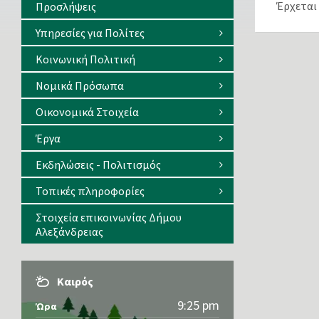
Έρχεται
Προσλήψεις
Υπηρεσίες για Πολίτες
Κοινωνική Πολιτική
Νομικά Πρόσωπα
Οικονομικά Στοιχεία
Έργα
Εκδηλώσεις - Πολιτισμός
Τοπικές πληροφορίες
Στοιχεία επικοινωνίας Δήμου
Αλεξάνδρειας
Καιρός
9:25 pm
Ώρα