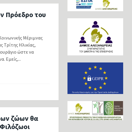
ον Πρόεδρο του
Κοινωνικής Μέριμνας
 Τρίτης Ηλικίας,
κουράγιο ώστε να
 Εμείς,...
των ζώων θα
 Φιλόζωοι