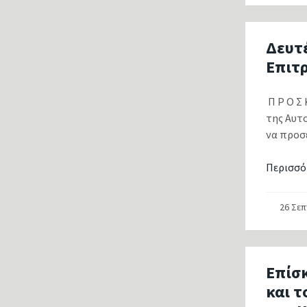
Δευτέ
Επιτ
Π Ρ Ο Σ 
της Αυτ
να προσ
Περισσό
26 Σε
Επίσ
και 