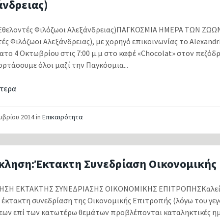
άνδρειας)
(Εθελοντές Φιλόζωοι Αλεξάνδρειας)ΠΑΓΚΟΣΜΙΑ ΗΜΕΡΑ ΤΩΝ ΖΩΩΝ
ές Φιλόζωοι Αλεξάνδρειας), με χορηγό επικοινωνίας το Alexandr
ατο 4 Οκτωβρίου στις 7:00 μ.μ στο καφέ «Chocolat» στον πεζόδ
ιορτάσουμε όλοι μαζί την Παγκόσμια...
τερα
ωβρίου 2014
in
Επικαιρότητα
κληση:Έκτακτη Συνεδρίαση Οικονομικής
ΗΣΗ ΕΚΤΑΚΤΗΣ ΣΥΝΕΔΡΙΑΣΗΣ ΟΙΚΟΝΟΜΙΚΗΣ ΕΠΙΤΡΟΠΗΣΚαλείσθ
 έκτακτη συνεδρίαση της Οικονομικής Επιτροπής (λόγω του γεγ
ων επί των κατωτέρω θεμάτων προβλέπονται καταληκτικές ημ