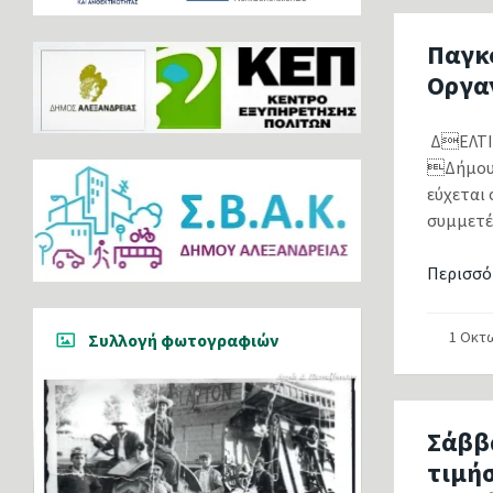
Παγκό
Οργα
ΔΕΛΤΙΟ
Δήμου 
εύχεται 
συμμετέχ
Περισσό
1 Οκτ
Συλλογή φωτογραφιών
Σάββ
τιμήσ