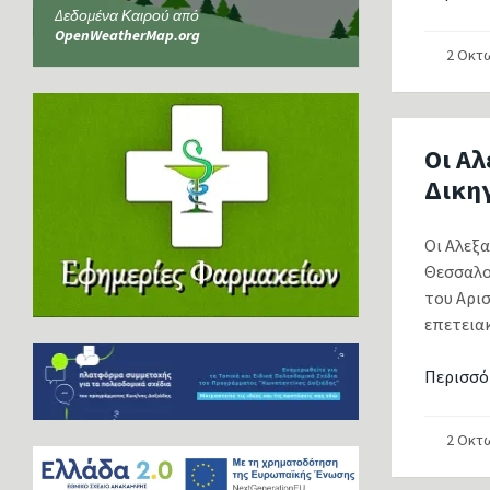
Δεδομένα Καιρού από
OpenWeatherMap.org
2 Οκτ
Οι Αλ
Δικη
Οι Αλεξ
Θεσσαλο
του Αρι
επετειακ
Περισσό
2 Οκτ