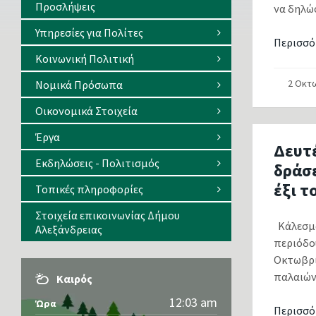
Προσλήψεις
να δηλώσ
Υπηρεσίες για Πολίτες
Περισσό
Κοινωνική Πολιτική
2 Οκτ
Νομικά Πρόσωπα
Οικονομικά Στοιχεία
Έργα
Δευτ
Εκδηλώσεις - Πολιτισμός
δράσ
έξι τ
Τοπικές πληροφορίες
Στοιχεία επικοινωνίας Δήμου
Κάλεσμα
Αλεξάνδρειας
περιόδο
Οκτωβρί
παλαιών.
Καιρός
12:03 am
Ώρα
Περισσό