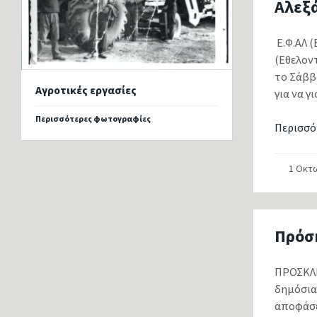
Αλεξ
Ε.Φ.ΑΛ 
(Εθελοντ
το Σάββ
Αγροτικές εργασίες
για να γ
Περισσότερες φωτογραφίες
Περισσό
1 Οκτ
Πρόσ
ΠΡΟΣΚΛ
δημόσια
αποφάσε