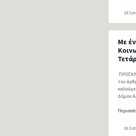
29 Σε
Με έν
Κοιν
Τετάρ
ΠΡΟΣΚΛΗ
του άρθρ
καλούμε
Δήμου Α
Περισσό
26 Σε