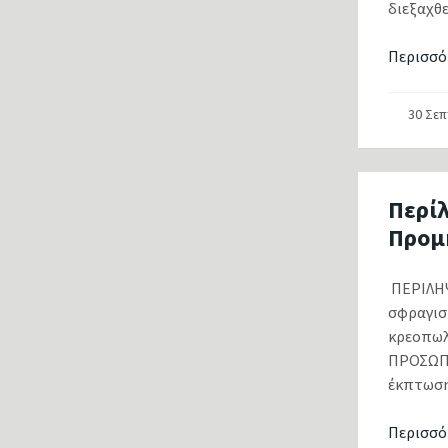
διεξαχθ
Περισσό
30 Σε
Περί
Προμ
ΠΕΡΙΛΗΨ
σφραγισ
κρεοπωλ
ΠΡΟΣΩΠΑ
έκπτωσης
Περισσό