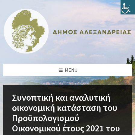
Skip
Skip
Skip
Skip
to
to
to
to
content
left
right
footer
sidebar
sidebar
MENU
Συνοπτική και αναλυτική
οικονομική κατάσταση του
Προϋπολογισμού
Οικονομικού έτους 2021 του