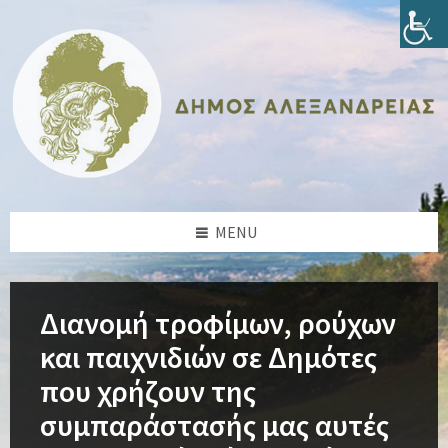
Skip
Skip
Skip
Skip
to
to
to
to
content
left
right
footer
sidebar
sidebar
MENU
Διανομή τροφίμων, ρούχων
και παιχνιδιών σε Δημότες
που χρήζουν της
συμπαράστασής μας αυτές