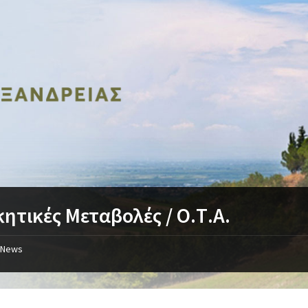
κητικές Μεταβολές / Ο.Τ.Α.
News