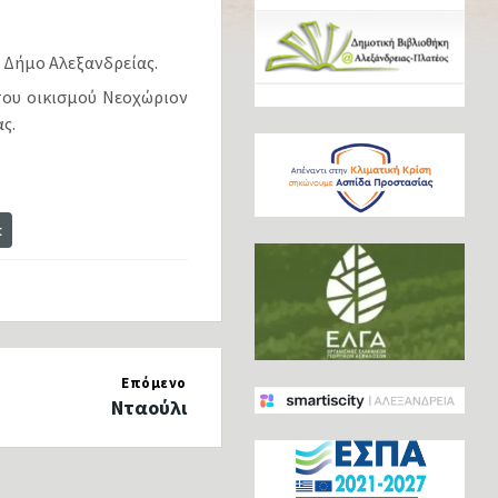
ο Δήμο Αλεξανδρείας.
του οικισμού Νεοχώριον
ς.
t
Επόμενο
Νταούλι