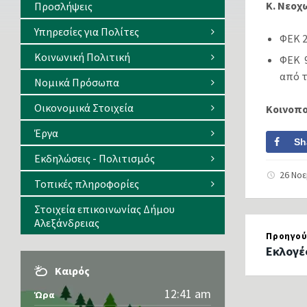
Κ. Νεοχ
Προσλήψεις
Υπηρεσίες για Πολίτες
ΦΕΚ 2
Κοινωνική Πολιτική
ΦΕΚ 
από τ
Νομικά Πρόσωπα
Οικονομικά Στοιχεία
Κοινοπ
Έργα
Sh
Εκδηλώσεις - Πολιτισμός
26 Νο
Τοπικές πληροφορίες
Στοιχεία επικοινωνίας Δήμου
Αλεξάνδρειας
Προηγού
Εκλογέ
Καιρός
12:41 am
Ώρα