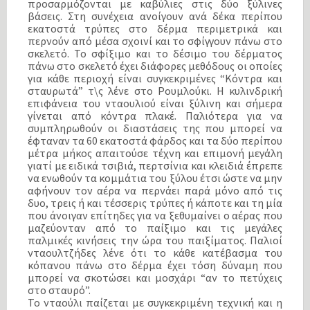
προσαρμόζονται με καβύλιες στις δύο ξύλινες
βάσεις. Στη συνέχεια ανοίγουν ανά δέκα περίπου
εκατοστά τρύπες στο δέρμα περιμετρικά και
περνούν από μέσα σχοινί και το σφίγγουν πάνω στο
σκελετό. Το σφίξιμο και το δέσιμο του δέρματος
πάνω στο σκελετό έχει διάφορες μεθόδους οι οποίες
για κάθε περιοχή είναι συγκεκριμένες
“Κόντρα και
σταυρωτά” τ\ς λένε στο Ρουμλούκι. Η κυλινδρική
επιφάνεια του νταουλιού είναι ξύλινη και σήμερα
γίνεται από κόντρα πλακέ. Παλιότερα για να
συμπληρωθούν οι διαστάσεις της που μπορεί να
έφταναν
τα 60 εκατοστά φάρδος και τα δύο περίπου
μέτρα μήκος απαιτούσε τέχνη και επιμονή μεγάλη
γιατί με ειδικά τσιβιά, περτσίνια και κλειδιά έπρεπε
να ενωθούν τα κομμάτια του ξύλου έτσι ώστε να μην
αφήνουν τον αέρα να περνάει παρά μόνο από τις
δυο, τρεις ή και τέσσερις τρύπες ή κάποτε και τη μία
που άνοιγαν επίτηδες για να ξεθυμαίνει ο αέρας που
μαζεύονταν από το παίξιμο και τις μεγάλες
παλμικές κινήσεις την ώρα του παιξίματος. Παλιοί
νταουλτζήδες λένε ότι το κάθε κατέβασμα του
κόπανου πάνω στο δέρμα έχει τόση δύναμη που
μπορεί να σκοτώσει και μοσχάρι “αν το πετύχεις
στο σταυρό”.
Το νταούλι παίζεται με συγκεκριμένη τεχνική και η