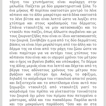
τέχνη του χτυπήματος είναι κυρίαρχη στην
μελωδία. Παίζεται με δύο χαρακτηριστικά ξύλα. Το
ένα μήκους 40 περίπου εκατοστών χοντρό το λένε
κόπανο και το άλλο μακρύτερο κατά δέκα εκατοστά
το λένε βίτσα και είναι λεπτό ώστε να λυγίζει στο
χτύπημα και στους κραδασμούς του δέρματος.
Σπάνια νταουλτζής να μην κατασκευάζει και το
νταούλι που παίζει, όπως άλλωστε συμβαίνει και με
τους ζουρνατζήδες που είναι οι ίδιοι κατασκευαστές
του ζουρνά. Συνήθιζαν η μια από τις δύο δερμάτινες
βάσεις να είναι λίγο μεγαλύτερη από την άλλη και το
δέρμα της να είναι από την ράχη του ζώου ώστε να
είναι παχύτερο για να αντέχει τους χτύπους του
κόπανου που είναι και οι ισχυροί χρόνοι του μέτρου
και ο ήχος να βγαίνει βαθύς και υπόκωφος. Το δέρμα
της άλλης μεριάς είναι πιο λεπτό και δέχεται από τη
βέργα τους αδύνατους χρόνους του μέτρου που
βγάζουν και οξύτερο ήχο. Ακόμη, το σφίξιμο,
δηλαδή το κούρδισμα του νταουλιού απαιτεί γνώση
και δεξιοτεχνία και το αποτέλεσμα είναι αυτό που
ξεχωρίζει νταουλτζή από νταουλτζή γιατί το
κούρδισμά του πρέπει να γίνεταιστην τονικότητα
του ζουρνά όχι μόνο του πρίμου που πετυχαίνει ο
μάστορας, αλλά και του πασαδόρου. Παρόλα αυτά
και την μακραίωνη παράδοση “όσο και αν στα