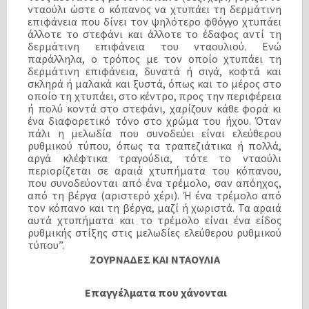
νταούλι ώστε ο κόπανος να χτυπάει τη δερμάτινη
επιφάνεια που δίνει τον ψηλότερο φθόγγο χτυπάει
άλλοτε το στεφάνι και άλλοτε το έδαφος αντί τη
δερμάτινη επιφάνεια του νταουλιού. Ενώ
παράλληλα, ο τρόπος με τον οποίο χτυπάει τη
δερμάτινη επιφάνεια, δυνατά ή σιγά, κοφτά και
σκληρά ή μαλακά και ξυστά, όπως και το μέρος στο
οποίο τη χτυπάει, στο κέντρο, προς την περιφέρεια
ή πολύ κοντά στο στεφάνι, χαρίζουν κάθε φορά κι
ένα διαφορετικό τόνο στο χρώμα του ήχου. Όταν
πάλι η μελωδία που συνοδεύει είναι ελεύθερου
ρυθμικού τύπου, όπως τα τραπεζιάτικα ή πολλά,
αργά κλέφτικα τραγούδια, τότε το νταούλι
περιορίζεται σε αραιά χτυπήματα του κόπανου,
που συνοδεύονται από ένα τρέμολο, σαν απόηχος,
από τη βέργα (αριστερό χέρι). Ή ένα τρέμολο από
τον κόπανο και τη βέργα, μαζί ή χωριστά. Τα αραιά
αυτά χτυπήματα και το τρέμολο είναι ένα είδος
ρυθμικής στίξης στις μελωδίες ελεύθερου ρυθμικού
τύπου”.
ΖΟΥΡΝΑΔΕΣ ΚΑΙ ΝΤΑΟΥΛΙΑ
Επαγγέλματα που χάνονται