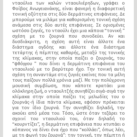
νταούλια των καλών νταουλιέρηδων,
γράφει ο
Φοίβος Ανωγειανάκης, είναι φανερή η διαφορετική
τονική οξύτητα στις δύο δερμάτινες επιφάνειες. Δε
μπορούμε να μιλάμε για καθορισμένη τονική σχέση
ανάμεσα στις δύο αυτές επιφάνειες. Σε ορισμένες
ωστόσο ζυγιές, το νταούλι έχει μια κάποια “τονική ”
σχέση με το ζουρνά που συνοδεύει. Αν και
δυσδιάκριτη, η σχέση αυτή είναι άλλοτε ένα
διάστημα ογδόης και άλλοτε ένα διάστημα
τετάρτης ή πέμπτης καθαρής, μεταξύ της τονικής
της κλίμακας, στην οποία παίζει ο ζουρνάς, του
“φθόγγου ” που δίνει η δερμάτινη επιφάνεια του
νταουλιού με το βαρύτερο ήχο. Την τονική αυτή
σχέση τη συναντάμε στις ζυγιές εκείνες που τα μέλη
τους παίζουν πολλά χρόνια μαζί. Με την πολύχρονη
μουσική συμβίωση, που κάποτε κρατάει μια
ολόκληρη ζωή, ο νταουλτζής συνηθίζει σιγά-σιγά την
κλίμακα στην οποία παίζει τις μελωδίες του ο
ζουρνάς-ή ίδια πάντα κλίμακα, εφόσον πρόκειται
για τον ίδιο ζουρνά. Την συνηθίζει δηλαδή, την
ακούει από μέσα του. Τόσο, ώστε όταν τεζάρει το
σχοινί του νταουλιού του, όταν δηλαδή το
“κουρντίζει”, η δερμάτινη επιφάνεια που κτυπάει ο
κόπανος να δίνει ένα ήχο που “κολλάει”, όπως λέει,
με τη φωνή του ζουρνά”: την τονική, την πέμπτη ή