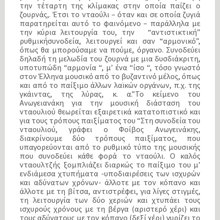
την τέταρτη της κλίμακας στην οποία παίζει ο
ζουρνάς,. Έτσι το νταούλι – όταν και σε οποία ζυγιά
παρατηρείται αυτό το φαινόμενο – παράλληλα με
την κύρια λειτουργία του, την
“αντιστικτική”
ρυθμικήσυνοδεία, λειτουργεί και σαν “αρμονικό”,
όπως θα μπορούσαμε να πούμε, όργανο. Συνοδεύει
δηλαδή τη μελωδία του ζουρνά με μια δυσδιάκριτη,
υποτυπώδη “αρμονία “, μ’ ένα “ίσο “, τόσο γνωστό
στον Έλληνα μουσικό από το βυζαντινό μέλος, όπως
και από το παίξιμο άλλων λαϊκών οργάνων, π.χ. της
γκάιντας, της λύρας, κ. α.”Το κείμενο του
Ανωγειανάκη για την μουσική διάσταση του
νταουλιού θεωρείται εξαιρετικά κατατοπιστικό και
για τους τρόπους παιξίματος του “Στη συνοδεία του
νταουλιού, γράφει ο Φοίβος Ανωγεινάκης,
διακρίνουμε δύο τρόπους παιξίματος, που
υπαγορεύονται από το ρυθμικό τύπο της μουσικής
που συνοδεύει κάθε φορά το νταούλι. Ο καλός
νταουλτζής ξομπλιάζει διαρκώς το παίξιμο του μ’
ενδιάμεσα χτυπήματα -υποδιαιρέσεις των ισχυρών
και αδύνατων χρόνων- άλλοτε με τον κόπανο και
άλλοτε με τη βίτσα, αντιστρέφει, για λίγες στιγμές,
τη λειτουργία των δύο χεριών και χτυπάει τους
ισχυρούς χρόνους με τη βέργα (αριστερό χέρι) και
τους αδύνατους με τον κόπανο (δεξί χέρι) γυρίζει το