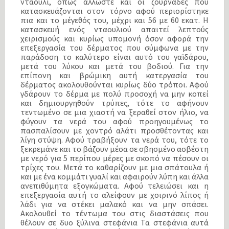
νταούλι, όπως άλλωστε και οι ζουρνάδες που
κατασκευάζονται στον τόρνο αφού περιορίστηκε
πια και το μέ­γεθός του, μέχρι και 56 με 60 εκατ. Η
κατασκευή ενός νταουλιού απαιτεί λεπτούς
χειρισμούς και κυρίως υπομονή όσον αφορά την
επεξεργασία του δέρματος που σύμφωνα με την
παράδοση το καλύτερο είναι αυτό του γαϊδάρου,
μετά του λύκου και μετά του βοδιού. Για την
επίπονη και βρώμικη αυτή κατεργασία του
δέρματος ακολουθούνται κυρίως δύο τρόποι. Αφού
γδάρουν το δέρμα με πολύ προσοχή να μην κοπεί
και δημιουργηθούν τρύπες, τότε το αφήνουν
τεντωμένο σε μια χιαστή να ξεραθεί στον ήλιο, να
φύγουν τα νερά του αφού προηγουμένως το
πασπαλίσουν με χοντρό αλάτι προσθέτοντας και
λίγη στύψη. Αφού τραβήξουν τα νερά του, τότε το
ξεκρεμάνε και το βάζουν μέσα σε σβησμένο ασβέστη
με νερό για 5 περίπου μέρες με σκοπό να πέσουν οι
τρίχες του. Μετά το καθαρίζουν με μια σπάτουλα ή
και με ένα κομμάτι γυαλί και αφαιρούν λύπη και άλλα
ανεπιθύμητα εξογκώματα. Αφού τελειώσει και η
επεξεργασία αυτή το αλείφουν με χοιρινό λίπος ή
λάδι για να στέκει μαλακό και να μην σπάσει.
Ακολουθεί το τέντωμα του στις διαστάσεις που
θέλουν σε δυο ξύλινα στεφάνια Τα στεφάνια αυτά