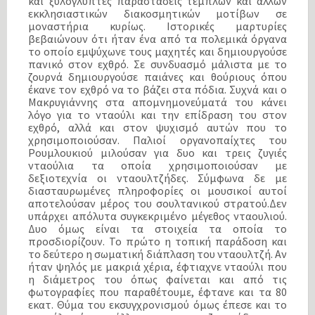
και ξυλόγλυπτες παραστάσεις τέμπλων και άλλων
εκκλησιαστικών διακοσμητικών μοτίβων σε
μοναστήρια κυρίως. Ιστορικές μαρτυρίες
βεβαιώνουν ότι ήταν ένα από τα πολεμικά όργανα
το οποίο εμψύχωνε τους μαχητές και δημιουργούσε
πανικό στον εχθρό. Σε συνδυασμό μάλιστα με το
ζουρνά δημιουργούσε παιάνες και θούριους όπου
έκανε τον εχθρό να το βάζει στα πόδια. Συχνά και ο
Μακρυγιάννης στα απομνημονεύματά του κάνει
λόγο για το νταούλι και την επίδραση του στον
εχθρό, αλλά και στον ψυχισμό αυτών που το
χρησιμοποιούσαν. Παλιοί οργανοπαίχτες του
Ρουμλουκιού μιλούσαν για δυο και τρεις ζυγιές
νταούλια τα οποία χρησιμοποιούσαν με
δεξιοτεχνία οι νταουλτζήδες. Σύμφωνα δε με
διασταυρωμένες πληροφορίες οι μουσικοί αυτοί
αποτελούσαν μέρος του σουλτανικού στρατού.Δεν
υπάρχει απόλυτα συγκεκριμένο μέγεθος νταουλιού.
Δυο όμως είναι τα στοιχεία τα οποία το
προσδιορίζουν. Το πρώτο η τοπική παράδοση και
το δεύτερο η σωματική διάπλαση του νταουλτζή. Αν
ήταν ψηλός με μακριά χέρια, έφτιαχνε νταούλι που
η διάμετρος του όπως φαίνεται και από τις
φωτογραφίες που παραθέτουμε, έφτανε και τα 80
εκατ. Θύμα του εκσυγχρονισμού όμως έπεσε και το