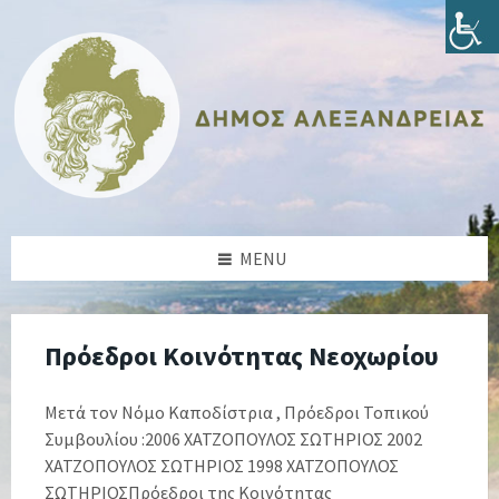
Skip
Skip
Skip
Skip
to
to
to
to
content
left
right
footer
sidebar
sidebar
MENU
Πρόεδροι Κοινότητας Νεοχωρίου
Μετά τον Νόμο Καποδίστρια , Πρόεδροι Τοπικού
Συμβουλίου :2006 ΧΑΤΖΟΠΟΥΛΟΣ ΣΩΤΗΡΙΟΣ 2002
ΧΑΤΖΟΠΟΥΛΟΣ ΣΩΤΗΡΙΟΣ 1998 ΧΑΤΖΟΠΟΥΛΟΣ
ΣΩΤΗΡΙΟΣΠρόεδροι της Κοινότητας