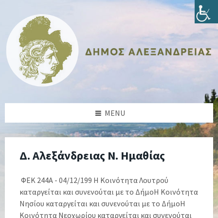
Skip
Skip
Skip
Skip
to
to
to
to
content
left
right
footer
sidebar
sidebar
MENU
Δ. Αλεξάνδρειας Ν. Ημαθίας
ΦΕΚ 244Α - 04/12/199 Η Κοινότητα Λουτρού
καταργείται και συνενούται με το ΔήμοΗ Κοινότητα
Νησίου καταργείται και συνενούται με το ΔήμοΗ
Κοινότητα Νεοχωρίου καταργείται και συνενούται