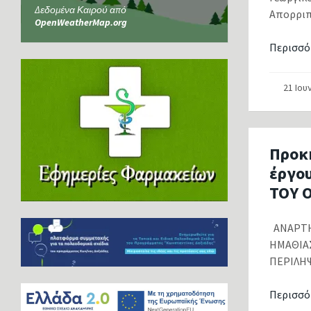
Δεδομένα Καιρού από
Απορριπ
OpenWeatherMap.org
Περισσό
21 Ιου
Προκ
έργο
ΤΟΥ 
ΑΝΑΡΤΗ
ΗΜΑ
ΠΕΡΙΛΗΨ
Περισσό