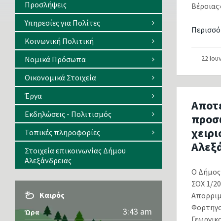
Προσλήψεις
Βέροιας
Υπηρεσίες για Πολίτες
Περισσό
Κοινωνική Πολιτική
22 Ιου
Νομικά Πρόσωπα
Οικονομικά Στοιχεία
Έργα
Αποτ
Εκδηλώσεις - Πολιτισμός
προσ
χειρ
Τοπικές πληροφορίες
Αλεξ
Στοιχεία επικοινωνίας Δήμου
Αλεξάνδρειας
Ο Δήμος
ΣΟΧ 1/2
Καιρός
Απορριμ
Φορτηγο
3:43 am
Ώρα
Γεωργικ