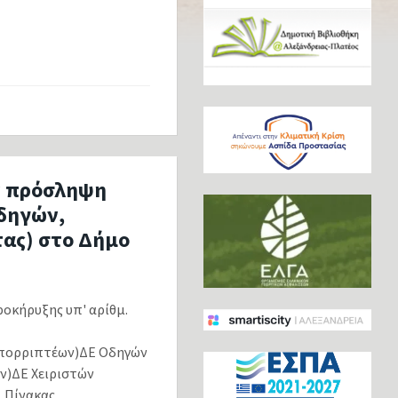
ν πρόσληψη
οδηγών,
ας) στο Δήμο
οκήρυξης υπ' αρίθμ.
Απορριπτέων)ΔΕ Οδηγών
ν)ΔΕ Χειριστών
, Πίνακας