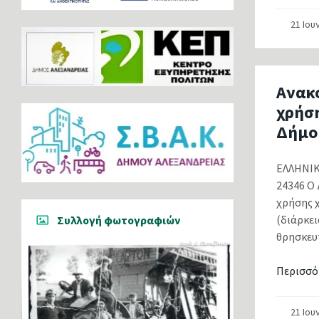
21 Ιου
Ανακ
χρήσ
Δήμο
ΕΛΛΗΝΙ
24346 Ο
χρήσης 
(διάρκει
Συλλογή φωτογραφιών
θρησκευτ
Περισσό
21 Ιου