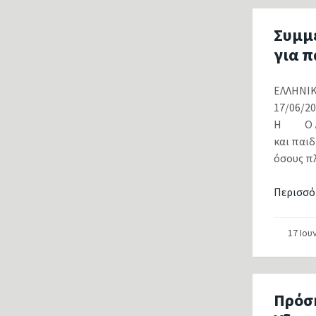
Συμμ
για π
ΕΛΛΗΝ
17/06
Η Ο Δήμ
και παι
όσους πλ
Περισσό
17 Ιου
Πρόσ