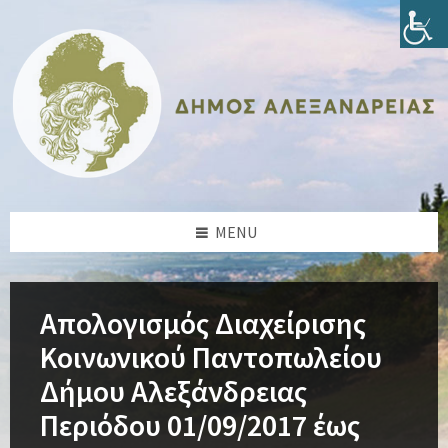
Skip
Skip
Skip
Skip
to
to
to
to
content
left
right
footer
sidebar
sidebar
MENU
Απολογισμός Διαχείρισης
Κοινωνικού Παντοπωλείου
Δήμου Αλεξάνδρειας
Περιόδου 01/09/2017 έως