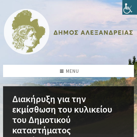
Skip
Skip
Skip
Skip
to
to
to
to
content
left
right
footer
sidebar
sidebar
MENU
Διακήρυξη για την
εκμίσθωση του κυλικείου
του Δημοτικού
καταστήματος