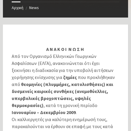
Αρχική
News
/
Α Ν Α Κ Ο Ι Ν Ω Σ Η
Από τον Οργανισμό Ελληνικών Γεωργικών
Ασφαλίσεων (ΕΛΓΑ), ανακοινώνεται ότι έχει
ξεκινήσει η διαδικασία για την υποβολή αιτήσεων
χορήγησης ενίσχυσης για
ζημίες
που προκλήθηκαν
από
θεομηνίες (πλυμμήρες, κατολισθήσεις)
και
δυσμενείς καιρικές συνθήκες (ανεμοθύελλες,
υπερβολικές βροχοπτώσεις, υψηλές
θερμοκρασίες)
, κατά τη χρονική περίοδο
Ιανουαρίου – Δεκεμβρίου 2009
.
Οι καλλιεργητές για καλύτερη ενημέρωσή τους,
παρακαλούνται να έρθουν σε επαφή με τους κατά