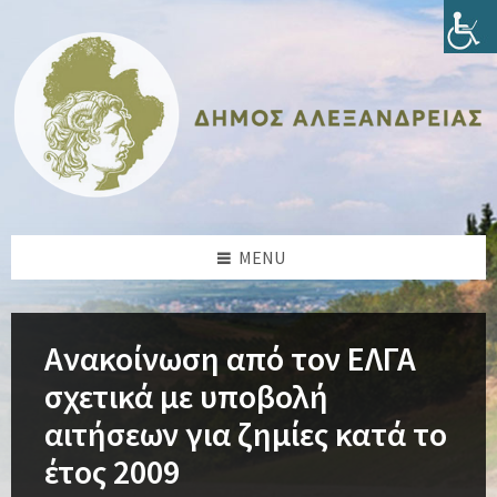
Skip
Skip
Skip
Skip
to
to
to
to
content
left
right
footer
sidebar
sidebar
MENU
Ανακοίνωση από τον ΕΛΓΑ
σχετικά με υποβολή
αιτήσεων για ζημίες κατά το
έτος 2009