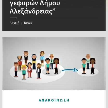
γεφυρών Δήμου
Αλεξάνδρειας”
Αρχική
News
/
Α Ν Α Κ Ο Ι Ν Ω Σ Η