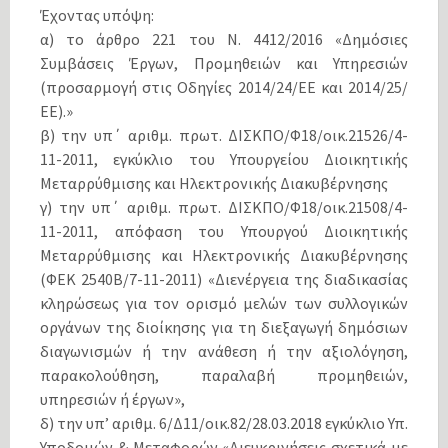
Έχοντας υπόψη:
α) το άρθρο 221 του Ν. 4412/2016 «Δημόσιες
Συμβάσεις Έργων, Προμηθειών και Υπηρεσιών
(προσαρμογή στις Οδηγίες 2014/24/ΕΕ και 2014/25/
ΕΕ).»
β) την υπ΄ αριθμ. πρωτ. ΔΙΣΚΠΟ/Φ18/οικ.21526/4-
11-2011, εγκύκλιο του Υπουργείου Διοικητικής
Μεταρρύθμισης και Ηλεκτρονικής Διακυβέρνησης
γ) την υπ΄ αριθμ. πρωτ. ΔΙΣΚΠΟ/Φ18/οικ.21508/4-
11-2011, απόφαση του Υπουργού Διοικητικής
Μεταρρύθμισης και Ηλεκτρονικής Διακυβέρνησης
(ΦΕΚ 2540Β/7-11-2011) «Διενέργεια της διαδικασίας
κληρώσεως για τον ορισμό μελών των συλλογικών
οργάνων της διοίκησης για τη διεξαγωγή δημόσιων
διαγωνισμών ή την ανάθεση ή την αξιολόγηση,
παρακολούθηση, παραλαβή προμηθειών,
υπηρεσιών ή έργων»,
δ) την υπ’ αριθμ. 6/Δ11/οικ.82/28.03.2018 εγκύκλιο Υπ.
Υποδομών & Μεταφορών «Διευκρινήσεις σχετικά με