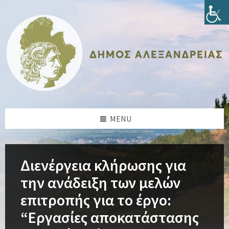
Skip
Skip
Skip
Skip
to
to
to
to
content
left
right
footer
sidebar
sidebar
MENU
Διενέργεια κλήρωσης για
την ανάδειξη των μελών
επιτροπής για το έργο:
“Εργασίες αποκατάστασης