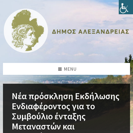
Skip
Skip
Skip
Skip
to
to
to
to
content
left
right
footer
sidebar
sidebar
MENU
Νέα πρόσκληση Εκδήλωσης
Ενδιαφέροντος για το
Συμβούλιο ένταξης
Μεταναστών και