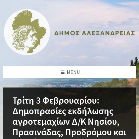
Skip
Skip
Skip
Skip
to
to
to
to
content
left
right
footer
sidebar
sidebar
MENU
Τρίτη 3 Φεβρουαρίου:
Δημοπρασίες εκδήλωσης
αγροτεμαχίων Δ/Κ Νησίου,
Πρασινάδας, Προδρόμου και