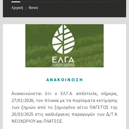
Αρχική
News
/
Α Ν Α Κ Ο Ι Ν Ω Σ Η
Ανακοινώνεται ότι ο ΕΛ.Γ.Α. απέστειλε, σήµερα,
27/01/2026, τον πίνακα µε τα πορίσµατα εκτίµησης
των ζηµιών από το ζηµιογόνο αίτιο ΠΑΓΕΤΟΣ της
20/03/2025 στις καλλιέργειες παραγωγών των ∆/Τ.Κ
ΝΕΟΧΩΡΙΟΥ και ΠΛΑΤΕΟΣ.