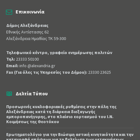
Επικοινωνία
Δήμος Αλεξάνδρειας
Εθνικής Αντίστασης 62
Αλεξάνδρεια Ημαθίας ΤΚ 59-300
Τηλεφωνικό κέντρο, γραφείο ενημέρωσης πολιτών
Τηλ:
23333 50100
Email:
info @alexandria.gr
Fax (Για όλες τις Υπηρεσίες του Δήμου):
23330 23625
Δελτία Τύπου
Προσωρινές κυκλοφοριακές ρυθμίσεις στην πόλη της
Αλεξάνδρειας κατά τη διάρκεια διεξαγωγής
εμποροπανήγυρης, στο πλαίσιο εορτασμού του Ι.Ν.
Κοιμήσεως της Θεοτόκου
Ερωτηματολόγιο για την Βιώσιμη αστική κινητικότητα και την
καταγραφή απόψεων για τη βελτίωση των μετακινήσεων