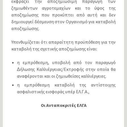
εκφράζει την αποζηµιώσιµη παραγωγή των
ζηµιωθέντων αγροτεµαχίων και το ύψος της
αποζηµίωσης που προκύπτει από αυτή και δεν
δηµιουργεί δέσµευση στον Οργανισµό για καταβολή
αποζηµίωσης.
Υπενθυµίζεται ότι απαραίτητη προϋπόθεση για την
καταβολή της σχετικής αποζηµίωσης είναι:
η εµπρόθεσµη, υποβολή από τον παραγωγό
∆ήλωσης Καλλιέργειας/Εκτροφής στην οποία θα
αναφέρονται και οι ζηµιωθείσες καλλιέργειες.
η εµπρόθεσµη καταβολή της αντίστοιχης
ασφαλιστικής εισφοράς υπέρ ΕΛ.Γ.Α.,
Οι Ανταποκριτές ΕΛΓΑ