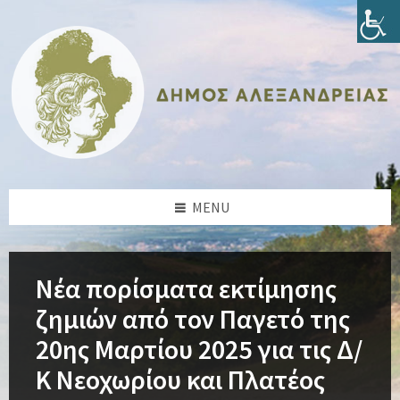
Skip
Skip
Skip
Skip
to
to
to
to
content
left
right
footer
sidebar
sidebar
MENU
Νέα πορίσματα εκτίμησης
ζημιών από τον Παγετό της
20ης Μαρτίου 2025 για τις Δ/
Κ Νεοχωρίου και Πλατέος