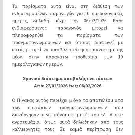
Τα πορίσµατα αυτά είναι στη διάθεση των
ενδιαφεροµένων παραγωγών για 10 ηµερολογιακές
ηµέρες, δηλαδή µέχρι την 06/02/2026. Κάθε
ενδιαφερόµενος παραγωγός µπορεί να
πληροφορηθεί τα πορίσµατα των
πραγµατογνωµοσυνών και όποιος διαφωνεί µε
αυτά, µπορεί να υποβάλει αίτηση επανεκτίµησης
µέσα στην παρακάτω προθεσµία των 10
ηµερολογιακών ηµερών.
Χρονικό διάστηµα υποβολής ενστάσεων
Από: 27/01/2026 έως: 06/02/2026
Ο Πίνακας αυτός περιέχει µ όνο τα αποτελέσµ ατα
των επιτόπιων πραγµατογνωµοσυνών που
διενήργησαν οι γεωπόνοι εκτιµητές του ΕΛ.Γ.Α. στα
αγροτεµάχια, όπως αυτά δηλώθηκαν από τους
καλλιεργητές τους. Σε καµιά περίπτωση δεν