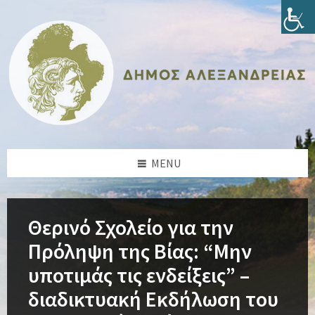
Skip
Skip
Skip
Skip
to
to
to
to
content
left
right
footer
sidebar
sidebar
MENU
Θερινό Σχολείο για την
Πρόληψη της Βίας: “Μην
υποτιμάς τις ενδείξεις” –
διαδικτυακή Εκδήλωση του