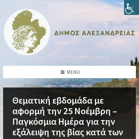
Skip
Skip
Skip
Skip
to
to
to
to
content
left
right
footer
sidebar
sidebar
MENU
Θεματική εβδομάδα με
αφορμή την 25 Νοέμβρη –
Παγκόσμια Ημέρα για την
εξάλειψη της βίας κατά των