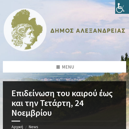
Skip
Skip
Skip
Skip
to
to
to
to
content
left
right
footer
sidebar
sidebar
MENU
Επιδείνωση του καιρού έως
και την Τετάρτη, 24
Νοεμβρίου
Αρχική
News
/