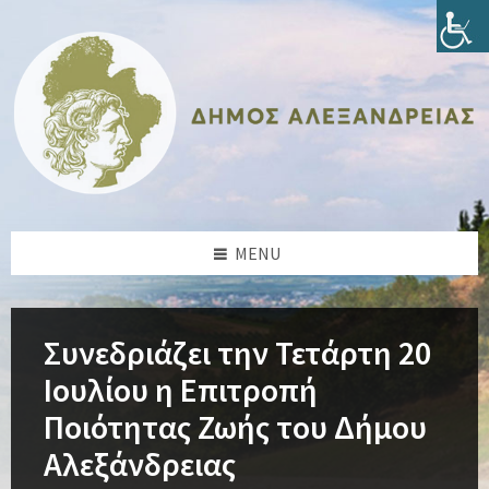
Skip
Skip
Skip
Skip
to
to
to
to
content
left
right
footer
sidebar
sidebar
MENU
Συνεδριάζει την Τετάρτη 20
Ιουλίου η Επιτροπή
Ποιότητας Ζωής του Δήμου
Αλεξάνδρειας