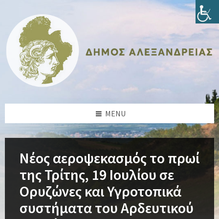
Skip
Skip
Skip
Skip
to
to
to
to
content
left
right
footer
sidebar
sidebar
MENU
Νέος αεροψεκασμός το πρωί
της Τρίτης, 19 Ιουλίου σε
Ορυζώνες και Υγροτοπικά
συστήματα του Αρδευτικού