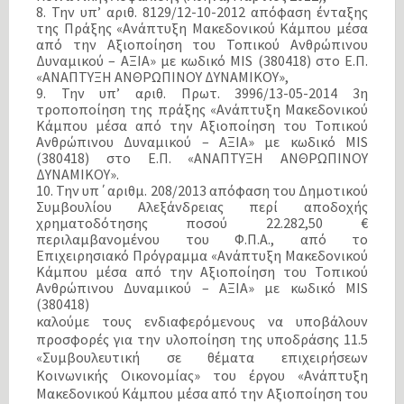
8. Την υπ’ αριθ. 8129/12-10-2012 απόφαση ένταξης
της Πράξης «Ανάπτυξη Μακεδονικού Κάμπου μέσα
από την Αξιοποίηση του Τοπικού Ανθρώπινου
Δυναμικού – ΑΞΙΑ» με κωδικό MIS (380418) στο Ε.Π.
«ΑΝΑΠΤΥΞΗ ΑΝΘΡΩΠΙΝΟΥ ΔΥΝΑΜΙΚΟΥ»,
9. Την υπ’ αριθ. Πρωτ. 3996/13-05-2014 3η
τροποποίηση της πράξης «Ανάπτυξη Μακεδονικού
Κάμπου μέσα από την Αξιοποίηση του Τοπικού
Ανθρώπινου Δυναμικού – ΑΞΙΑ» με κωδικό MIS
(380418) στο Ε.Π. «ΑΝΑΠΤΥΞΗ ΑΝΘΡΩΠΙΝΟΥ
ΔΥΝΑΜΙΚΟΥ».
10. Την υπ΄αριθμ. 208/2013 απόφαση του Δημοτικού
Συμβουλίου Αλεξάνδρειας περί αποδοχής
χρηματοδότησης ποσού 22.282,50 €
περιλαμβανομένου του Φ.Π.Α., από το
Επιχειρησιακό Πρόγραμμα «Ανάπτυξη Μακεδονικού
Κάμπου μέσα από την Αξιοποίηση του Τοπικού
Ανθρώπινου Δυναμικού – ΑΞΙΑ» με κωδικό MIS
(380418)
καλούμε τους ενδιαφερόμενους
να υποβάλουν
προσφορές για την υλοποίηση της υποδράσης 11.5
«Συμβουλευτική σε θέματα επιχειρήσεων
Κοινωνικής Οικονομίας» του έργου «Ανάπτυξη
Μακεδονικού Κάμπου μέσα από την Αξιοποίηση του