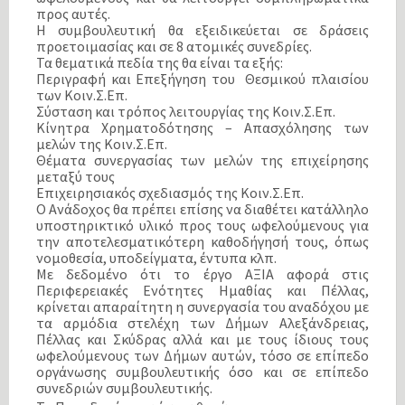
προς αυτές.
Η συμβουλευτική θα εξειδικεύεται σε δράσεις
προετοιμασίας και σε 8 ατομικές συνεδρίες.
Τα θεματικά πεδία της θα είναι τα εξής:
Περιγραφή και Επεξήγηση του Θεσμικού πλαισίου
των Κοιν.Σ.Επ.
Σύσταση και τρόπος λειτουργίας της Κοιν.Σ.Επ.
Κίνητρα Χρηματοδότησης – Απασχόλησης των
μελών της Κοιν.Σ.Επ.
Θέματα συνεργασίας των μελών της επιχείρησης
μεταξύ τους
Επιχειρησιακός σχεδιασμός της Κοιν.Σ.Επ.
Ο Ανάδοχος θα πρέπει επίσης να διαθέτει κατάλληλο
υποστηρικτικό υλικό προς τους ωφελούμενους για
την αποτελεσματικότερη καθοδήγησή τους, όπως
νομοθεσία, υποδείγματα, έντυπα κλπ.
Με δεδομένο ότι το έργο ΑΞΙΑ αφορά στις
Περιφερειακές Ενότητες Ημαθίας και Πέλλας,
κρίνεται απαραίτητη η συνεργασία του αναδόχου με
τα αρμόδια στελέχη των Δήμων Αλεξάνδρειας,
Πέλλας και Σκύδρας αλλά και με τους ίδιους τους
ωφελούμενους των Δήμων αυτών, τόσο σε επίπεδο
οργάνωσης συμβουλευτικής όσο και σε επίπεδο
συνεδριών συμβουλευτικής.