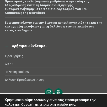
Προσωρινές κυκλοφοριακές ρυθμίσεις στην πόλη της
Αλεξάνδρειας κατά τη διάρκεια διεξαγωγής
εμποροπανήγυρης, στο πλαίσιο εορτασμού του Ι.Ν.
Κοιμήσεως της Θεοτόκου
Ερωτηματολόγιο για την Βιώσιμη αστική κινητικότητα και την
καταγραφή απόψεων για τη βελτίωση των μετακινήσεων
εντός των Δήμων
Χρήσιμοι Σύνδεσμοι
Όροι Χρήσης
GDPR
Πολιτική cookies
Δήλωση Προσβασιμότητας
Email
YouTube
url
url
Χρησιμοποιούμε cookies για να σας προσφέρουμε την
καλύτερη δυνατή εμπειρία στη σελίδα μας.
© 2025 Δήμος Αλεξάνδρειας | Powered by
Apogee