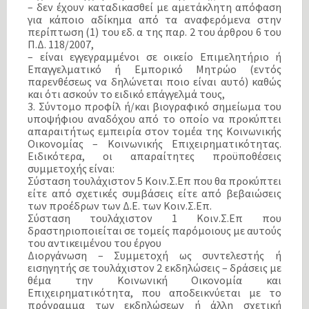
– δεν έχουν καταδικασθεί με αμετάκλητη απόφαση
για κάποιο αδίκημα από τα αναφερόμενα στην
περίπτωση (1) του εδ. α της παρ. 2 του άρθρου 6 του
Π.Δ. 118/2007,
– είναι εγγεγραμμένοι σε οικείο Επιμελητήριο ή
Επαγγελματικό ή Εμπορικό Μητρώο (εντός
παρενθέσεως να δηλώνεται ποιο είναι αυτό) καθώς
και ότι ασκούν το ειδικό επάγγελμά τους,
3. Σύντομο προφίλ ή/και βιογραφικό σημείωμα του
υποψήφιου αναδόχου από το οποίο να προκύπτει
απαραιτήτως εμπειρία στον τομέα της Κοινωνικής
Οικονομίας – Κοινωνικής Επιχειρηματικότητας.
Ειδικότερα, οι απαραίτητες προϋποθέσεις
συμμετοχής είναι:
Σύσταση τουλάχιστον 5 Κοιν.Σ.Επ που θα προκύπτει
είτε από σχετικές συμβάσεις είτε από βεβαιώσεις
των προέδρων των Δ.Ε. των Κοιν.Σ.Επ.
Σύσταση τουλάχιστον 1 Κοιν.Σ.Επ που
δραστηριοποιείται σε τομείς παρόμοιους με αυτούς
του αντικειμένου του έργου
Διοργάνωση – Συμμετοχή ως συντελεστής ή
εισηγητής σε τουλάχιστον 2 εκδηλώσεις – δράσεις με
θέμα την Κοινωνική Οικονομία και
Επιχειρηματικότητα, που αποδεικνύεται με το
πρόγραμμα των εκδηλώσεων ή άλλη σχετική