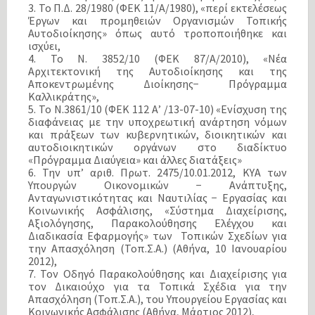
3. Το Π.Δ. 28/1980 (ΦΕΚ 11/Α/1980), «περί εκτελέσεως
Έργων και προμηθειών Οργανισμών Τοπικής
Αυτοδιοίκησης» όπως αυτό τροποποιήθηκε και
ισχύει,
4. Το N. 3852/10 (ΦΕΚ 87/Α/2010), «Νέα
Αρχιτεκτονική της Αυτοδιοίκησης και της
Αποκεντρωμένης Διοίκησης− Πρόγραμμα
Καλλικράτης»,
5. Το Ν.3861/10 (ΦΕΚ 112 Α’ /13-07-10) «Ενίσχυση της
διαφάνειας με την υποχρεωτική ανάρτηση νόμων
και πράξεων των κυβερνητικών, διοικητικών και
αυτοδιοικητικών οργάνων στο διαδίκτυο
«Πρόγραμμα Διαύγεια» και άλλες διατάξεις»
6. Την υπ’ αριθ. Πρωτ. 2475/10.01.2012, ΚΥΑ των
Υπουργών Οικονομικών − Ανάπτυξης,
Ανταγωνιστικότητας και Ναυτιλίας − Εργασίας και
Κοινωνικής Ασφάλισης, «Σύστημα Διαχείρισης,
Αξιολόγησης, Παρακολούθησης Ελέγχου και
Διαδικασία Εφαρμογής» των Τοπικών Σχεδίων για
την Απασχόληση (Τοπ.Σ.Α.) (Αθήνα, 10 Ιανουαρίου
2012),
7. Τον Οδηγό Παρακολούθησης και Διαχείρισης για
τον Δικαιούχο για τα Τοπικά Σχέδια για την
Απασχόληση (Τοπ.Σ.Α.), του Υπουργείου Εργασίας και
Κοινωνικής Ασφάλισης (Αθήνα, Μάρτιος 2012),