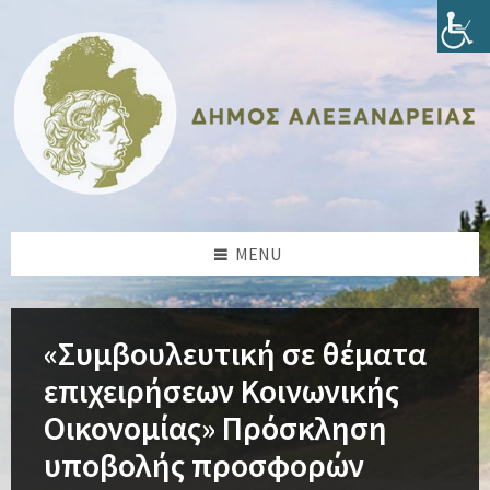
Skip
Skip
Skip
Skip
to
to
to
to
content
left
right
footer
sidebar
sidebar
MENU
«Συμβουλευτική σε θέματα
επιχειρήσεων Κοινωνικής
Οικονομίας» Πρόσκληση
υποβολής προσφορών