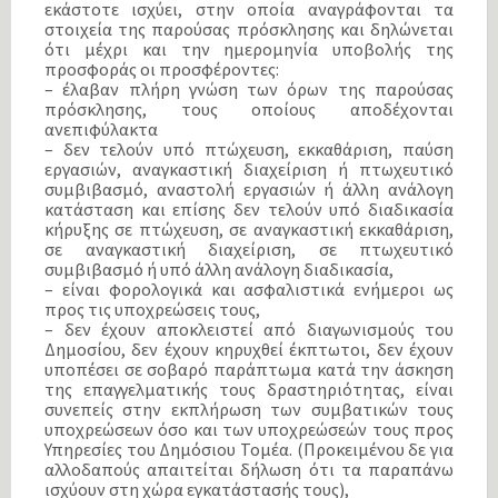
εκάστοτε ισχύει, στην οποία αναγράφονται τα
στοιχεία της παρούσας πρόσκλησης και δηλώνεται
ότι μέχρι και την ημερομηνία υποβολής της
προσφοράς οι προσφέροντες:
– έλαβαν πλήρη γνώση των όρων της παρούσας
πρόσκλησης, τους οποίους αποδέχονται
ανεπιφύλακτα
– δεν τελούν υπό πτώχευση, εκκαθάριση, παύση
εργασιών, αναγκαστική διαχείριση ή πτωχευτικό
συμβιβασμό, αναστολή εργασιών ή άλλη ανάλογη
κατάσταση και επίσης δεν τελούν υπό διαδικασία
κήρυξης σε πτώχευση, σε αναγκαστική εκκαθάριση,
σε αναγκαστική διαχείριση, σε πτωχευτικό
συμβιβασμό ή υπό άλλη ανάλογη διαδικασία,
– είναι φορολογικά και ασφαλιστικά ενήμεροι ως
προς τις υποχρεώσεις τους,
– δεν έχουν αποκλειστεί από διαγωνισμούς του
Δημοσίου, δεν έχουν κηρυχθεί έκπτωτοι, δεν έχουν
υποπέσει σε σοβαρό παράπτωμα κατά την άσκηση
της επαγγελματικής τους δραστηριότητας, είναι
συνεπείς στην εκπλήρωση των συμβατικών τους
υποχρεώσεων όσο και των υποχρεώσεών τους προς
Υπηρεσίες του Δημόσιου Τομέα. (Προκειμένου δε για
αλλοδαπούς απαιτείται δήλωση ότι τα παραπάνω
ισχύουν στη χώρα εγκατάστασής τους),