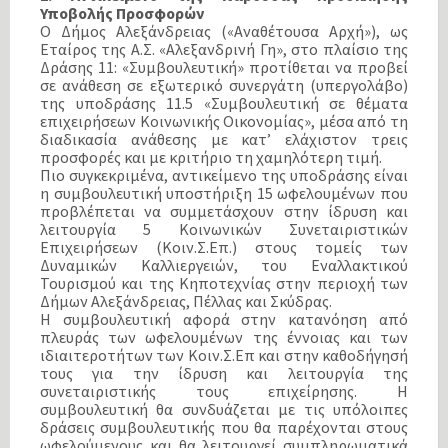
Υποβολής Προσφορών
Ο Δήμος Αλεξάνδρειας («Αναθέτουσα Αρχή»), ως
Εταίρος της Α.Σ. «Αλεξανδρινή Γη», στο πλαίσιο της
Δράσης 11: «Συμβουλευτική» προτίθεται να προβεί
σε ανάθεση σε εξωτερικό συνεργάτη (υπεργολάβο)
της υποδράσης 11.5 «Συμβουλευτική σε θέματα
επιχειρήσεων Κοινωνικής Οικονομίας», μέσα από τη
διαδικασία ανάθεσης με κατ’ ελάχιστον τρεις
προσφορές και με κριτήριο τη χαμηλότερη τιμή.
Πιο συγκεκριμένα, αντικείμενο της υποδράσης είναι
η συμβουλευτική υποστήριξη 15 ωφελουμένων που
προβλέπεται να συμμετάσχουν στην ίδρυση και
λειτουργία 5 Κοινωνικών Συνεταιριστικών
Επιχειρήσεων (Κοιν.Σ.Επ.) στους τομείς των
Δυναμικών Καλλιεργειών, του Εναλλακτικού
Τουρισμού και της Κηποτεχνίας στην περιοχή των
Δήμων Αλεξάνδρειας, Πέλλας και Σκύδρας.
Η συμβουλευτική αφορά στην κατανόηση από
πλευράς των ωφελουμένων της έννοιας και των
ιδιαιτεροτήτων των Κοιν.Σ.Επ και στην καθοδήγησή
τους για την ίδρυση και λειτουργία της
συνεταιριστικής τους επιχείρησης. Η
συμβουλευτική θα συνδυάζεται με τις υπόλοιπες
δράσεις συμβουλευτικής που θα παρέχονται στους
ωφελούμενους και θα λειτουργεί συμπληρωματικά