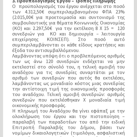
3. Προϋπολογισμός Έργου – Τρόπος Πληρωμής
Ο προϋπολογισμός του έργου ανέρχεται στο ποσό
των 4.312,50€ συμπεριλαμβανομένου ΦΠΑ 23%
(2.015,00€ για προετοιμασία και συντονισμό της
συμβουλευτικής για θέματα Κοινωνικής Οικονομίας
(ΚΟ) και 2.297,50€ για την εκτέλεση 8 Χ 15 = 120
συνεδριών για ΚΟ και δημιουργία – λειτουργία
επιχείρησης ΚΟΙΝΣΕΠ). Στο ποσό αυτό
συμπεριλαμβάνονται οι κάθε είδους κρατήσεις και
έξοδα του αντισυμβαλλόμενου.
Λαμβάνοντας υπόψη ότι ο προβλεπόμενος αριθμός
των ως άνω 120 συνεδριών ενδέχεται να μην
εκτελεστεί στο σύνολό του, η τελική αμοιβή του
αναδόχου για τις συνεδρίες συναρτάται με τον
αριθμό των συνεδριών που αυτός θα εκτελέσει,
λαμβάνοντας ως μοναδιαίο κόστος μιας συνεδρίας
την αντίστοιχη τιμή της οικονομικής προσφοράς
του αναδόχου. Τελική αμοιβή συνεδριών: αριθμός
συνεδριών που εκτελέσθηκαν Χ μοναδιαία τιμή
οικονομικής προσφοράς.
H πληρωμή του Αναδόχου θα γίνει εφάπαξ με την
ολοκλήρωση του έργου και την πιστοποίηση –
παραλαβή των παραδοτέων του από την ειδική
Επιτροπή Παραλαβής του Δήμου, βάσει των
νομίμων δικαιολογητικών (τιμολόγιο, ασφαλιστική