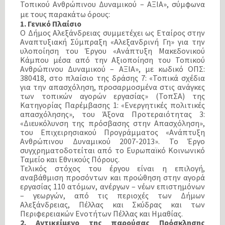
Τοπικού Ανθρώπινου Δυναμικού – ΑΞΙΑ», σύμφωνα
με τους παρακάτω όρους:
1. Γενικό Πλαίσιο
Ο Δήμος Αλεξάνδρειας συμμετέχει ως Εταίρος στην
Αναπτυξιακή Σύμπραξη «Αλεξανδρινή Γη» για την
υλοποίηση του Έργου «Ανάπτυξη Μακεδονικού
Κάμπου μέσα από την Αξιοποίηση του Τοπικού
Ανθρώπινου Δυναμικού – ΑΞΙΑ», με κωδικό ΟΠΣ:
380418, στο πλαίσιο της δράσης 7: «Τοπικά σχέδια
για την απασχόληση, προσαρμοσμένα στις ανάγκες
των τοπικών αγορών εργασίας» (ΤοπΣΑ) της
Κατηγορίας Παρέμβασης 1: «Ενεργητικές πολιτικές
απασχόλησης», του Άξονα Προτεραιότητας 3:
«Διευκόλυνση της πρόσβασης στην Απασχόληση»,
του Επιχειρησιακού Προγράμματος «Ανάπτυξη
Ανθρώπινου Δυναμικού 2007-2013». Το Έργο
συγχρηματοδοτείται από το Ευρωπαϊκό Κοινωνικό
Ταμείο και Εθνικούς Πόρους.
Τελικός στόχος του έργου είναι η επιλογή,
αναβάθμιση προσόντων και προώθηση στην αγορά
εργασίας 110 ατόμων, ανέργων – νέων επιστημόνων
– γεωργών, από τις περιοχές των Δήμων
Αλεξάνδρειας, Πέλλας και Σκύδρας και των
Περιφερειακών Ενοτήτων Πέλλας και Ημαθίας.
2. Αντικείμενο της παρούσας Πρόσκλησης