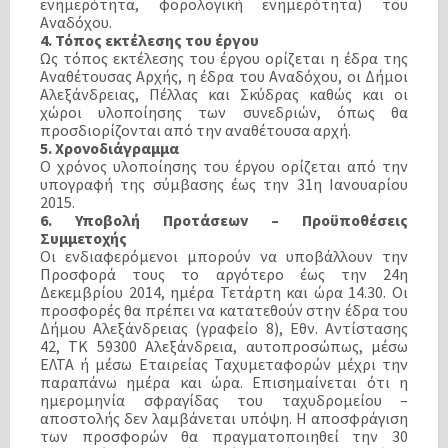
ενημερότητα, φορολογική ενημερότητα) του
Αναδόχου.
4. Τόπος εκτέλεσης του έργου
Ως τόπος εκτέλεσης του έργου ορίζεται η έδρα της
Αναθέτουσας Αρχής, η έδρα του Αναδόχου, οι Δήμοι
Αλεξάνδρειας, Πέλλας και Σκύδρας καθώς και οι
χώροι υλοποίησης των συνεδριών, όπως θα
προσδιορίζονται από την αναθέτουσα αρχή.
5. Χρονοδιάγραμμα
Ο χρόνος υλοποίησης του έργου ορίζεται από την
υπογραφή της σύμβασης έως την 31η Ιανουαρίου
2015.
6. Υποβολή Προτάσεων – Προϋποθέσεις
Συμμετοχής
Οι ενδιαφερόμενοι μπορούν να υποβάλλουν την
Προσφορά τους το αργότερο έως την 24η
Δεκεμβρίου 2014, ημέρα Τετάρτη και ώρα 14.30. Οι
προσφορές θα πρέπει να κατατεθούν στην έδρα του
Δήμου Αλεξάνδρειας (γραφείο 8), Εθν. Αντίστασης
42, TK 59300 Αλεξάνδρεια, αυτοπροσώπως, μέσω
ΕΛΤΑ ή μέσω Εταιρείας Ταχυμεταφορών μέχρι την
παραπάνω ημέρα και ώρα. Επισημαίνεται ότι η
ημερομηνία σφραγίδας του ταχυδρομείου –
αποστολής δεν λαμβάνεται υπόψη. Η αποσφράγιση
των προσφορών θα πραγματοποιηθεί την 30