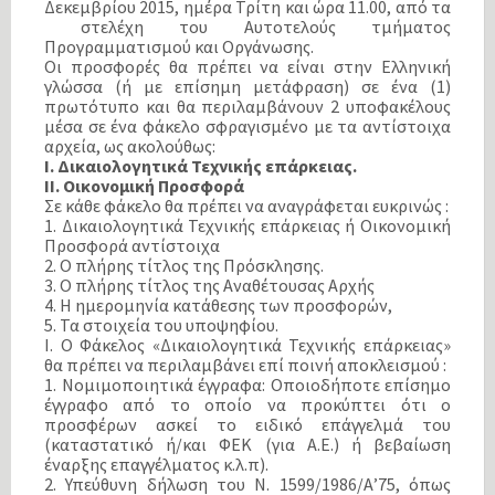
Δεκεμβρίου 2015, ημέρα Τρίτη και ώρα 11.00, από τα
στελέχη του Αυτοτελούς τμήματος
Προγραμματισμού και Οργάνωσης.
Οι προσφορές θα πρέπει να είναι στην Ελληνική
γλώσσα (ή με επίσημη μετάφραση) σε ένα (1)
πρωτότυπο και θα περιλαμβάνουν 2 υποφακέλους
μέσα σε ένα φάκελο σφραγισμένο με τα αντίστοιχα
αρχεία, ως ακολούθως:
I. Δικαιολογητικά Τεχνικής επάρκειας.
II. Οικονομική Προσφορά
Σε κάθε φάκελο θα πρέπει να αναγράφεται ευκρινώς :
1. Δικαιολογητικά Τεχνικής επάρκειας ή Οικονομική
Προσφορά αντίστοιχα
2. Ο πλήρης τίτλος της Πρόσκλησης.
3. Ο πλήρης τίτλος της Αναθέτουσας Αρχής
4. Η ημερομηνία κατάθεσης των προσφορών,
5. Τα στοιχεία του υποψηφίου.
Ι. Ο Φάκελος «Δικαιολογητικά Τεχνικής επάρκειας»
θα πρέπει να περιλαμβάνει επί ποινή αποκλεισμού :
1. Νομιμοποιητικά έγγραφα: Οποιοδήποτε επίσημο
έγγραφο από το οποίο να προκύπτει ότι ο
προσφέρων ασκεί το ειδικό επάγγελμά του
(καταστατικό ή/και ΦΕΚ (για Α.Ε.) ή βεβαίωση
έναρξης επαγγέλματος κ.λ.π).
2. Υπεύθυνη δήλωση του Ν. 1599/1986/Α’75, όπως