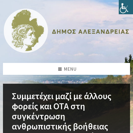
Skip
Skip
Skip
Skip
to
to
to
to
content
left
right
footer
sidebar
sidebar
MENU
Συμμετέχει μαζί με άλλους
φορείς και ΟΤΑ στη
συγκέντρωση
ανθρωπιστικής βοήθειας