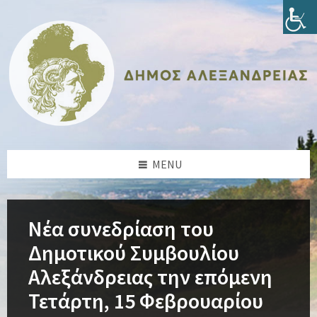
Skip
Skip
Skip
Skip
to
to
to
to
content
left
right
footer
sidebar
sidebar
MENU
Νέα συνεδρίαση του
Δημοτικού Συμβουλίου
Αλεξάνδρειας την επόμενη
Τετάρτη, 15 Φεβρουαρίου