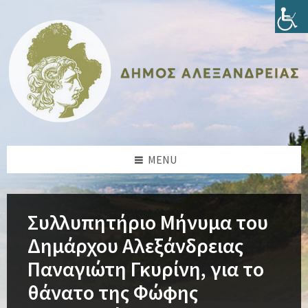
Skip
Skip
Skip
Skip
to
to
to
to
content
left
right
footer
sidebar
sidebar
MENU
Συλλυπητήριο Μήνυμα του
Δημάρχου Αλεξάνδρειας
Παναγιώτη Γκυρίνη, για το
θάνατο της Φώφης