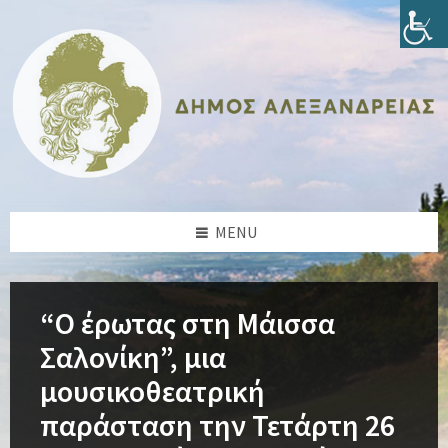
Skip
Skip
Skip
Skip
to
to
to
to
content
left
right
footer
sidebar
sidebar
MENU
“Ο έρωτας στη Μάισσα
Σαλονίκη”, μια
μουσικοθεατρική
παράσταση την Τετάρτη 26