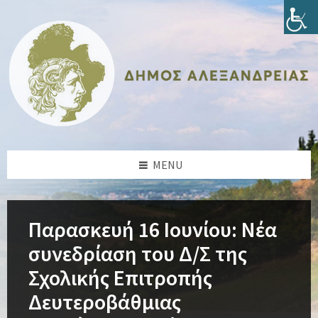
Skip
Skip
Skip
Skip
to
to
to
to
content
left
right
footer
sidebar
sidebar
MENU
Παρασκευή 16 Ιουνίου: Νέα
συνεδρίαση του Δ/Σ της
Σχολικής Επιτροπής
Δευτεροβάθμιας