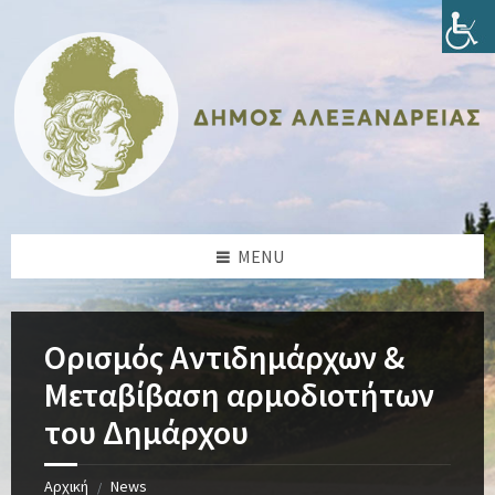
Skip
Skip
Skip
Skip
to
to
to
to
content
left
right
footer
sidebar
sidebar
MENU
Ορισμός Αντιδημάρχων &
Μεταβίβαση αρμοδιοτήτων
του Δημάρχου
Αρχική
News
/