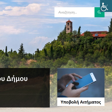
SEARCH:
ου Δήμου