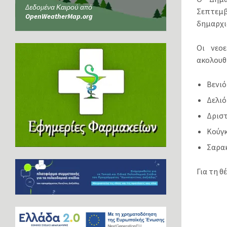
Δεδομένα Καιρού από
Σεπτεμβ
OpenWeatherMap.org
δημαρχια
Οι νεο
ακολουθ
Βενι
Δελι
Δρισ
Κούγκ
Σαρα
Για τη 