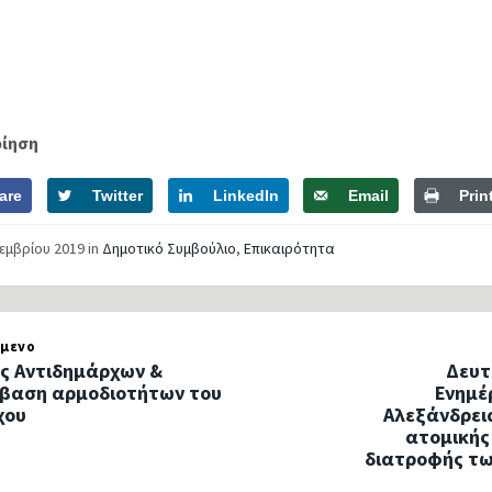
οίηση
are
Twitter
LinkedIn
Email
Prin
τεμβρίου 2019
in
Δημοτικό Συμβούλιο
,
Επικαιρότητα
μενο
ς Αντιδημάρχων &
Δευτ
βαση αρμοδιοτήτων του
Ενημέ
χου
Αλεξάνδρει
ατομικής 
διατροφής τ