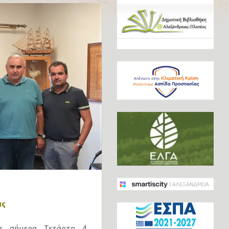
ας
σε σήμερα Τετάρτη 4