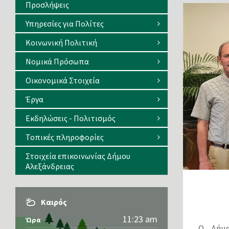
Προσλήψεις
Υπηρεσίες για Πολίτες
Κοινωνική Πολιτική
Νομικά Πρόσωπα
Οικονομικά Στοιχεία
Έργα
Εκδηλώσεις - Πολιτισμός
Τοπικές πληροφορίες
Στοιχεία επικοινωνίας Δήμου
Αλεξάνδρειας
Καιρός
11:23 am
Ώρα
Ο Δήμα