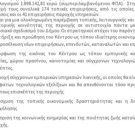
ογισμού 1.898.142,81 ευρώ (συμπεριλαμβανόμενου ΦΠΑ). Στ
χή τους συνολικά 174 τοπικές επιχειρήσεις, από τις οποίες 
σεις και οι 41 επιχειρήσεις παροχής υπηρεσιών.
αι για μια ολοκληρωμένη παρέμβαση τοπικής, λειτουργικής και
ορικής κοινότητας της περιοχής σε αντιστοιχία πάντα μ
σιακό σχεδιασμό του Δήμου. Οι στρατηγικοί στόχοι του παρόντο
ήριξη και προώθηση του Κέντρου ως τόπου ιδιαίτερης οικονομ
ροσέλκυση νέων επιχειρήσεων, επενδυτών, καταναλωτών και ε
όρφωση της εικόνας του Κέντρου ως τόπου εμπορικής κου
ίας, χώρου πρασίνου, καινοτομίας και σύγχρονων τεχνολογιώ
κέπτες.
οχή σύγχρονων εμπορικών υπηρεσιών λιανικής, οι οποίες θα εί
φατων τεχνολογικών εξελίξεων και θα απευθύνονται τόσο προ
τους επισκέπτες της περιοχής
ίσχυση της τοπικής οικονομικής δραστηριότητας και η δ
χόλησης
σχυση της κοινωνικής ευημερίας και της ποιότητας ζωής κατο
χής.