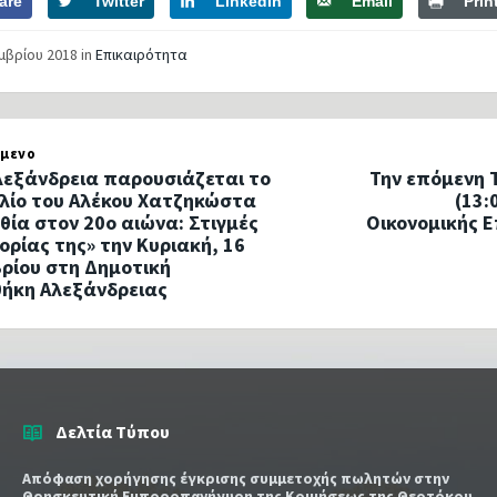
are
Twitter
LinkedIn
Email
Prin
εμβρίου 2018
in
Επικαιρότητα
μενο
λεξάνδρεια παρουσιάζεται το
Την επόμενη Τ
βλίο του Αλέκου Χατζηκώστα
(13:
θία στον 20ο αιώνα: Στιγμές
Οικονομικής 
τορίας της» την Κυριακή, 16
ρίου στη Δημοτική
θήκη Αλεξάνδρειας
Δελτία Τύπου
Απόφαση χορήγησης έγκρισης συμμετοχής πωλητών στην
Θρησκευτική Εμποροπανήγυρη της Κοιμήσεως της Θεοτόκου