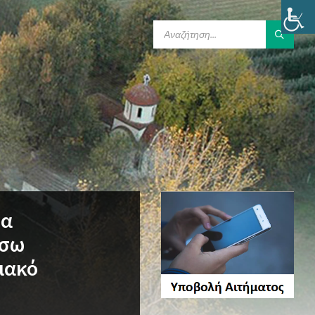
SEARCH:
θα
έσω
ιακό