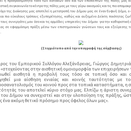
εί η προσβασιμότητα τόσο των κατοίκων όσο και των επισκεπτών της πόλης μας κ
στική συγκοινωνία το κέντρο της πόλης μας με τους γύρω οικισμούς και τις πιο απομακ
όχο της Διοίκησης μας αποτελεί η μετατροπή του Δήμου μας σε έναν Ευφυή Δήμο, ο ο
και πιο εύκολους τρόπους εξυπηρέτησης, καθώς και αυξημένο Δείκτη ποιότητας ζω
 τους συνεργάτες μου όσο και τις αρμόδιες υπηρεσίες του Δήμου για την καθοριστική
μας σε εφαρμόσιμη πράξη μέσω των επιστημονικών γνώσεων τους και εξεύρεσης τ
».
(Στιγμιότυπο από την υπογραφή της σύμβασης)
ρος του Εμπορικού Συλλόγου Αλεξάνδρειας, Γιώργος Δημητριάδ
 «στοχεύοντας στην αισθητική ομοιομορφία των επιχειρήσεων τ
ιωθεί αισθητά η προβολή τους τόσο σε τοπική όσο και σ
γηθεί μια αίσθηση ενιαίας και κοινής ταυτότητας με το
οσανατολισμός του κοινού προς στα τοπικά καταστήματα, η σ
τότητάς του αποτελεί κύριο στόχο μας. Ελπίζω η άριστη συνερ
 του Δήμου να συνεχιστεί και στην υλοποίηση της πράξης, ώ
ς ένα ακόμη θετικό πρόσημο προς όφελος όλων μας».