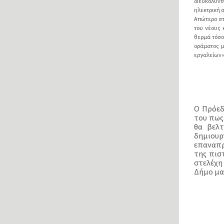
διευκολυνθ
ηλεκτρική α
Απώτερο στ
του νέους 
θερμά τόσο
οράματος 
εργαλείων
Ο Πρόεδ
του πως
θα βελτ
δημιουρ
επαναπρ
της πισ
στελέχη
Δήμο μα