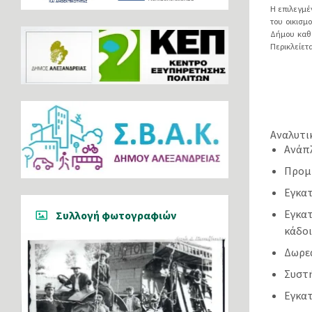
Η επιλεγμέ
του οικισμ
Δήμου καθώ
Περικλείετ
Αναλυτικ
Ανάπ
Προμή
Εγκα
Εγκατ
Συλλογή φωτογραφιών
κάδοι
Δωρε
Συστ
Εγκατ