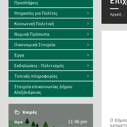
Επιχ
Προσλήψεις
Υπηρεσίες για Πολίτες
Αρχική
/
Κοινωνική Πολιτική
Νομικά Πρόσωπα
Οικονομικά Στοιχεία
Έργα
Εκδηλώσεις - Πολιτισμός
Τοπικές πληροφορίες
Στοιχεία επικοινωνίας Δήμου
Αλεξάνδρειας
Καιρός
Ο Δήμος
11:46 pm
Ώρα
χρηματ