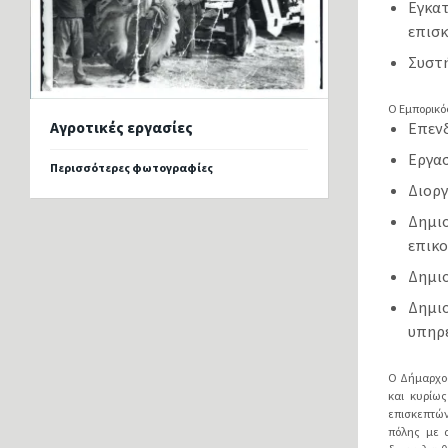
Εγκα
επισ
Συστή
Ο Εμπορικό
Επεν
Αγροτικές εργασίες
Εργα
Περισσότερες φωτογραφίες
Διορ
Δημι
επικο
Δημιο
Δημι
υπηρε
Ο Δήμαρχος
και κυρίω
επισκεπτών
πόλης με 