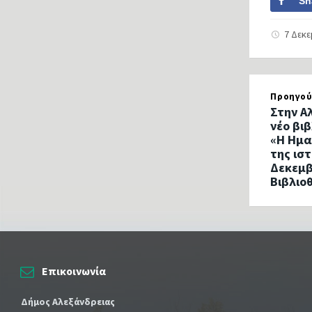
Sh
7 Δεκ
Προηγού
Στην Α
νέο βι
«Η Ημα
της ισ
Δεκεμβ
Βιβλιο
Επικοινωνία
Δήμος Αλεξάνδρειας