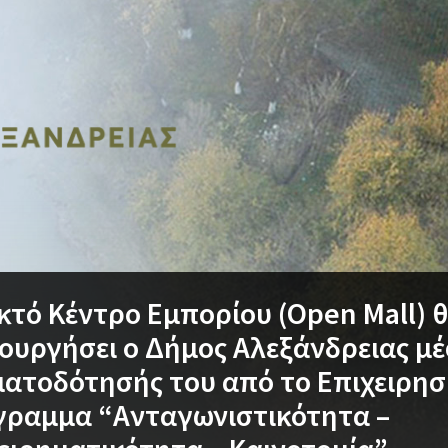
κτό Κέντρο Εμπορίου (Open Mall) 
ουργήσει ο Δήμος Αλεξάνδρειας μ
ατοδότησής του από το Επιχειρησ
γραμμα “Ανταγωνιστικότητα –