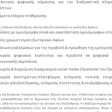
τάσταση ψηφιακής σήμανσης για την διαδραστική πληρ
κεπτών
ματα ελέγχου στάθμευσης.
ς Σύλλογος Αλεξάνδρειας από την άλλη θα υλοποιήσει τις ακόλουθες δράσεις:
δύσεις με ομοιόμορφα υλικά και εγκατάσταση ομοιόμορφων στ
σίες χρωματισμού εξωτερικών όψεων
γάνωση εκδηλώσεων για την προβολή & προώθηση της εμπορική
ουργία ψηφιακού λογότυπου και προβολή σε ψηφιακά 
ινωνιακής καμπάνιας
υργία & διαχείριση λογαριασμού social media (Facebook) του Op
ουργία συστημάτων/πλατφόρμες ενίσχυσης τοπικής επιχ
σιών αλληλεπίδρασης, ενίσχυσης πιστότητας & επιβράβευσης 
 Αλεξάνδρειας, Παναγιώτης Γκυρίνης δήλωσε σχετικά πως «Πολλά είναι τα οφέλη π
ς μακροπρόθεσμα από τη δημιουργία ενός έξυπνου Ανοιχτού Κέντρου Εμπορίου γι
, αλλά και των καταστημάτων του κέντρου της Αλεξάνδρειας. Η επιλέξιμη περιοχή θα
αναβαθμισμένη ποιότητα ζωής και σίγουρα με αυξημένη επισκεψιμότητα. Μέσω 