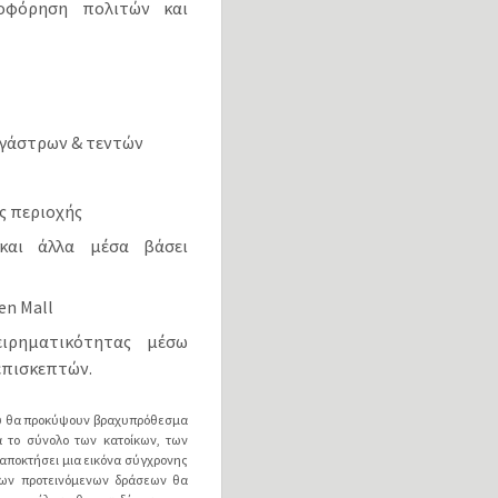
οφόρηση πολιτών και
εγάστρων & τεντών
ς περιοχής
και άλλα μέσα βάσει
en Mall
ειρηματικότητας μέσω
επισκεπτών.
ου θα προκύψουν βραχυπρόθεσμα
α το σύνολο των κατοίκων, των
 αποκτήσει μια εικόνα σύγχρονης
των προτεινόμενων δράσεων θα