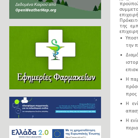
προϋπολ
Δεδομένα Καιρού από
συμμετο
OpenWeatherMap.org
επιχειρή
Πρόκειτ
της εμπ
επιχειρη
Υποστ
την π
Διαμ
ιστορ
επισ
Η παρ
πρόσ
προς 
Η εν
απασ
Η ενί
περιο