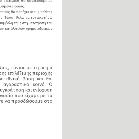
αι επιτέλους θα συνδέσουμε με
ρυσμένες οδούς.
ποίος θα παρέχει στους πολίτες
ής. Τέλος, θέλω να ευχαριστήσω
 συμβολή τους στη μετατροπή του
ων κατάλληλων χρηματοδοτικών
ης, τόνισε με τη σειρά
ης επιλέξιμης περιοχής
ε εθνική βάση και θα
 αγοραστικό κοινό. Ο
υγκράτηση και ενίσχυση
γασία που είχαμε με τα
στε να προσδώσουμε στο