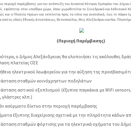
νη περιοχή παρέμβασης για την ανάπτυξη του Ανοικτού Κέντρου Εμπορίου του Δήμου Α
ού, εφάπτεται στον υπαίθριο χώρο, όπου χωροθετείται το Συνεδριακό και Εκθεσιακό Κ
ς και η Πλατεία Ηρώων και εκτείνεται προς τα νότια και ανατολικά, έως το πάρκο 
αι από τις οδούς Εθνικής Αντιστάσεως, Βετσοπούλου, Μεγ. Αλεξάνδρου και Νικ. Πλαστήρ
(Περιοχή Παρέμβασης)
ότερα, ο Δήμος Αλεξάνδρειας θα υλοποιήσει τις ακόλουθες δράσ
λαση πλατείας ΟΣΕ
θεια ηλεκτρικού λεωφορείου για την αύξηση της προσβασιμότ
τάσταση σταθμών κοινόχρηστων ποδηλάτων
άσταση αστικού εξοπλισμού (έξυπνα παγκάκια με WiFi sensors
, γλάστρες κλπ.)
άν ασύρματο δίκτυο στην περιοχή παρέμβασης
ήματα έξυπνης διαχείρισης σχετικά με την πληρότητα κάδων 
άσταση σταθμών φόρτισης για τα ηλεκτρικά οχήματα του Δήμο