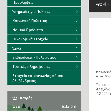
Προσλήψεις
Αρχική
/
Υπηρεσίες για Πολίτες
Κοινωνική Πολιτική
Νομικά Πρόσωπα
Οικονομικά Στοιχεία
Έργα
Εκδηλώσεις - Πολιτισμός
Τοπικές πληροφορίες
Η Κοινωφελ
Στοιχεία επικοινωνίας Δήμου
συναυλίες 
Αλεξάνδρειας
Τα εισι
Αλεξάνδ
12.00΄το
Καιρός
6:33 pm
Ώρα