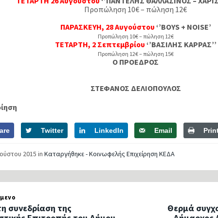
ΤΕΤΑΡΤΗ 26 Αυγούστου
‘’ΠΑΝΤΕΛΗΣ ΘΑΛΛΑΣΙΝΟΣ – ΧΑΡΙ
Προπώληση 10€ – πώληση 12€
ΠΑΡΑΣΚΕΥΗ, 28 Αυγούστου
‘’BOYS + NOISE’
Προπώληση 10€ – πώληση 12€
ΤΕΤΑΡΤΗ, 2 Σεπτεμβρίου
‘’ΒΑΣΙΛΗΣ ΚΑΡΡΑΣ’’
Προπώληση 12€ – πώληση 15€
Ο ΠΡΟΕΔΡΟΣ
ΣΤΕΦΑΝΟΣ ΔΕΛΙΟΠΟΥΛΟΣ
οίηση
are
Twitter
LinkedIn
Email
Prin
γούστου 2015
in
Καταργήθηκε - Κοινωφελής Επιχείρηση ΚΕΔΑ
μενο
η συνεδρίαση της
Θερμά συγχα
στικής Επιτροπής του Δήμου
Δήμαρχος 