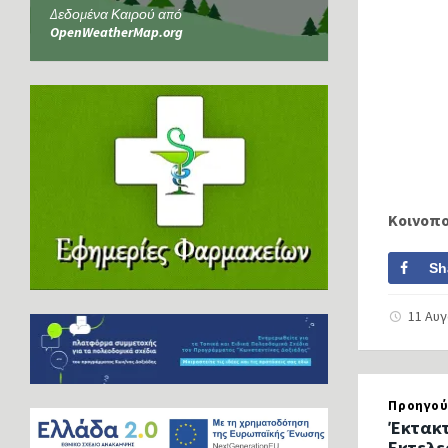
Δεδομένα Καιρού από
OpenWeatherMap.org
Κοινοπ
Sh
11 Αυ
Προηγού
Έκτακτ
Εκτελε