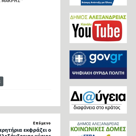
Σ ΜΑΚΡΗΣ’’
t
Επόμενο
ρητήρια εκφράζει ο
Αλεξάνδρειας κύριος