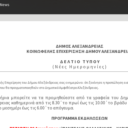
News
ΔΗΜΟΣ ΑΛΕΞΑΝΔΡΕΙΑΣ
ΚΟΙΝΩΦΕΛΗΣ ΕΠΙΧΕΡΙΣΗΣΗ ΔΗΜΟΥ ΑΛΕΞΑΝΔΡΕΙ
Δ Ε Λ Τ Ι Ο Τ Υ Π Ο Υ
( Ν έ ε ς Η μ ε ρ ο μ η ν ί ε ς )
ής Επιχείρηση του Δήμου Αλεξάνδρειας σας ενημερώνει ότι ξεκίνησε η προπώληση εισι
που θα πραγματοποιηθούν στο Δημοτικό Αμφιθέατρο Αλεξάνδρειας.
τήρια μπορείτε να τα προμηθεύεστε από τα γραφεία του Δη
ρειας καθημερινά από τις 8.30΄το πρωί έως τις 10.00΄το βράδυ
 μεσημέρι έως τις 6.00΄το απόγευμα.
ΠΡΟΓΡΑΜΜΑ ΕΚΔΗΛΩΣΕΩΝ