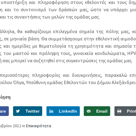
 υποστήριξη και πληροφόρηση στους εθελοντές και τους δη
η και το συντονισμό των δράσεών μας, ώστε να υπάρχει μια
και τις συναντήσεις των μελών της ομάδας μας.
λληλα, θα καθαρίζουμε επιλεγμένα σημεία της πόλης μας, κ
ς, σε μηνιαία βάση. Θα συμμετάσχουμε στην εθελοντική αιμοδο
ις και ημερίδες με θεματολογία τη χρησιμότητα και σημασία 
ς του μαστού και πρόληψη τους, γυναικεία κονδυλώματα,
HPV
 σας μπορεί να συζητηθεί στις συγκεντρώσεις της ομάδας μας.
 περισσότερες πληροφορίες και διευκρινήσεις, παρακαλώ επ
ύλου Όλγα, Υπεύθυνη ομάδας Εθελοντών του Δήμου Αλεξάνδρειας
οίηση
are
Twitter
LinkedIn
Email
Prin
ωβρίου 2012
in
Επικαιρότητα