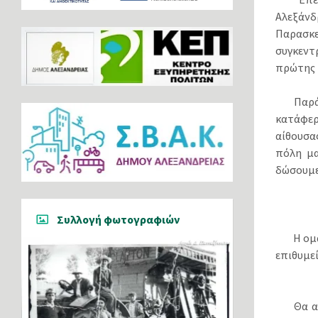
Αλεξάνδ
Παρασκ
συγκεντ
πρώτης 
Παρά
κατάφερα
αίθουσα
πόλη μα
δώσουμε
Συλλογή φωτογραφιών
Η ομ
επιθυμεί
Θα α