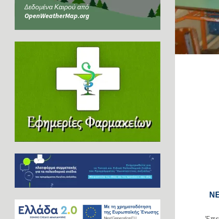
Δεδομένα Καιρού από
OpenWeatherMap.org
Ν
Έπε