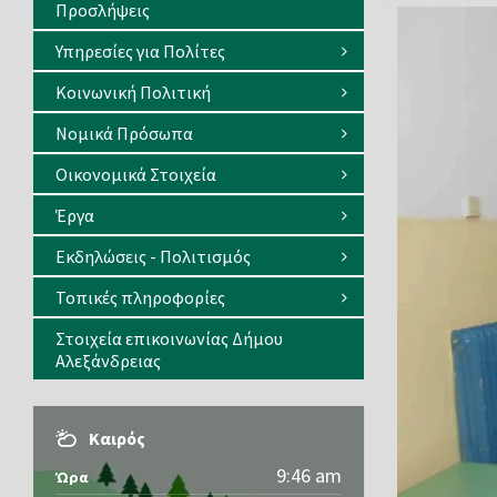
Προσλήψεις
Υπηρεσίες για Πολίτες
Κοινωνική Πολιτική
Νομικά Πρόσωπα
Οικονομικά Στοιχεία
Έργα
Εκδηλώσεις - Πολιτισμός
Τοπικές πληροφορίες
Στοιχεία επικοινωνίας Δήμου
Αλεξάνδρειας
Καιρός
9:46 am
Ώρα