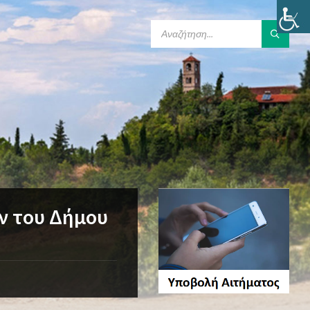
SEARCH:
ν του Δήμου