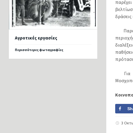
παρέχει
βελτίωσ
δράσεις 
Παρά
περιοχή
Αγροτικές εργασίες
διαλέξε
Περισσότερες φωτογραφίες
παθήσει
πρότασή
Για
Μοσχοπο
Κοινοπ
Sh
3 Οκτ