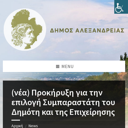
Skip
Skip
Skip
Skip
to
to
to
to
content
left
right
footer
sidebar
sidebar
MENU
(νέα) Προκήρυξη για την
επιλογή Συμπαραστάτη του
Δημότη και της Επιχείρησης
Αρχική
News
/