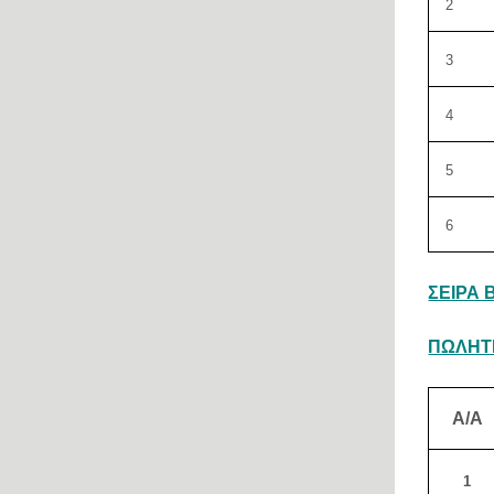
2
3
4
5
6
ΣΕΙΡΑ Β
ΠΩΛΗΤΕ
Α/Α
1