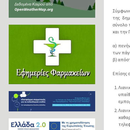
Δεδομένα Καιρού από
OpenWeatherMap.org
Σύμφωνα
της δημ
σύνολο 
και την 
α) πενή
των πάγ
β) απόσ
Επίσης 
Λιαν
υπαί
εμπορ
Λιαν
καθα
τηλεφ