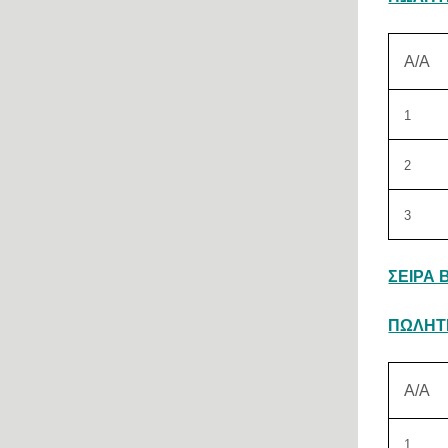
Α/Α
1
2
3
ΣΕΙΡΑ Β
ΠΩΛΗΤ
Α/Α
1