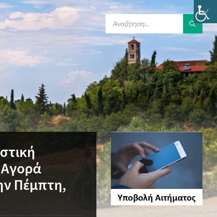
SEARCH:
αστική
 Αγορά
ην Πέμπτη,