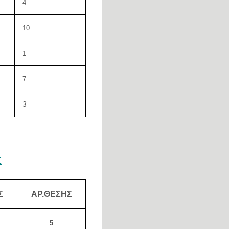
4
10
1
7
3
Σ
Σ
ΑΡ.ΘΕΣΗΣ
5