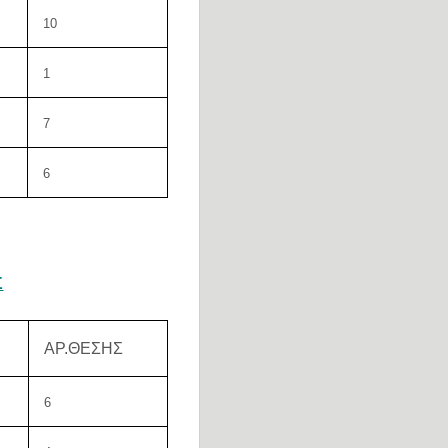
10
1
7
6
Σ
ΑΡ.ΘΕΣΗΣ
6