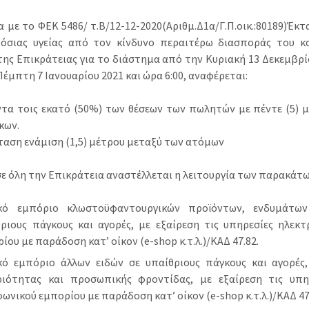
 με το ΦΕΚ 5486/ τ.Β/12-12-2020(Αριθμ.Δ1α/Γ.Π.οικ.:80189)Έκ
όσιας υγείας από τον κίνδυνο περαιτέρω διασποράς του κ
της Επικράτειας για το διάστημα από την Κυριακή 13 Δεκεμβρίο
Πέμπτη 7 Ιανουαρίου 2021 και ώρα 6:00, αναφέρεται:
ντα τοις εκατό (50%) των θέσεων των πωλητών με πέντε (5)
κων.
ταση ενάμιση (1,5) μέτρου μεταξύ των ατόμων
σε όλη την Επικράτεια αναστέλλεται η λειτουργία των παρακά
ικό εμπόριο κλωστοϋφαντουργικών προϊόντων, ενδυμάτω
θριους πάγκους και αγορές, με εξαίρεση τις υπηρεσίες ηλεκ
ίου με παράδοση κατ’ οίκον (e-shop κ.τ.λ.)/ΚΑΔ 47.82.
ικό εμπόριο άλλων ειδών σε υπαίθριους πάγκους και αγορές
ριότητας και προσωπικής φροντίδας, με εξαίρεση τις υπη
ωνικού εμπορίου με παράδοση κατ’ οίκον (e-shop κ.τ.λ.)/ΚΑΔ 47