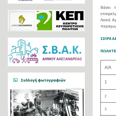
Βάσει 
επαγγελ
Λαϊκή Α
παραχωρ
ΣΕΙΡΑ Α
ΠΩΛΗΤΕΣ
Α/Α
Συλλογή φωτογραφιών
1
2
3