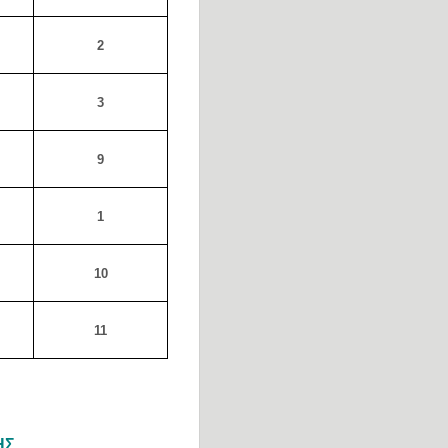
2
3
9
1
10
11
ΗΣ