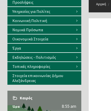
Προσλήψεις
Αρχική
/
Υπηρεσίες για Πολίτες
Κοινωνική Πολιτική
Νομικά Πρόσωπα
Οικονομικά Στοιχεία
Έργα
Εκδηλώσεις - Πολιτισμός
Τοπικές πληροφορίες
Στοιχεία επικοινωνίας Δήμου
Αλεξάνδρειας
Καιρός
8:55 am
Ώρα