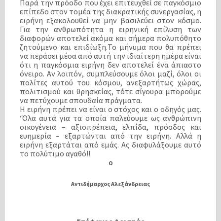
Παρά την πρόοδο που έχει επιτευχθεί σε παγκόσμιο
επίπεδο στον τομέα της διακρατικής συνεργασίας, η
ειρήνη εξακολουθεί να μην βασιλεύει στον κόσμο.
Για την ανθρωπότητα η ειρηνική επίλυση των
διαφορών αποτελεί ακόμα και σήμερα πολυπόθητο
ζητούμενο και επιδίωξη.Το μήνυμα που θα πρέπει
να περάσει μέσα από αυτή την ιδιαίτερη ημέρα είναι
ότι η παγκόσμια ειρήνη δεν αποτελεί ένα άπιαστο
όνειρο. Αν λοιπόν, συμπλεύσουμε όλοι μαζί, όλοι οι
πολίτες αυτού του κόσμου, ανεξαρτήτως χώρας,
πολιτισμού και θρησκείας, τότε σίγουρα μπορούμε
να πετύχουμε σπουδαία πράγματα.
Η ειρήνη πρέπει να είναι ο στόχος και ο οδηγός μας.
‘Όλα αυτά για τα οποία παλεύουμε ως ανθρώπινη
οικογένεια – αξιοπρέπεια, ελπίδα, πρόοδος και
ευημερία – εξαρτώνται από την ειρήνη. Αλλά η
ειρήνη εξαρτάται από εμάς. Ας διαφυλάξουμε αυτό
το πολύτιμο αγαθό!!
Ο
Αντιδήμαρχος Αλεξάνδρειας