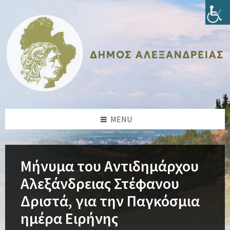
Skip
Skip
Skip
Skip
to
to
to
to
content
left
right
footer
sidebar
sidebar
MENU
Μήνυμα του Αντιδημάρχου
Αλεξάνδρειας Στέφανου
Δριστά, για την Παγκόσμια
ημέρα Ειρήνης