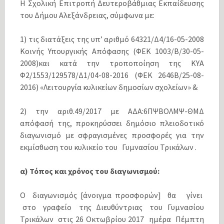
Η Σχολική Επιτροπή Δευτεροβάθμιας Εκπαίδευσης
του Δήμου Αλεξάνδρειας, σύμφωνα με:
1) τις διατάξεις της υπ’ αριθμό 64321/Δ4/16-05-2008
Κοινής Υπουργικής Απόφασης (ΦΕΚ 1003/Β/30-05-
2008)και κατά την τροποποίηση της ΚΥΑ
Φ2/1553/129578/Δ1/04-08-2016 (ΦΕΚ 2646Β/25-08-
2016) «Λειτουργία κυλικείων δημοσίων σχολείων» &
2) την αριθ.49/2017 με ΑΔΑ:6ΠΨΒΟΛΜΨ-ΘΜΔ
απόφασή της, προκηρύσσει δημόσιο πλειοδοτικό
διαγωνισμό με σφραγισμένες προσφορές για την
εκμίσθωση του κυλικείο του Γυμνασίου Τρικάλων .
α) Τόπος και χρόνος του διαγωνισμού:
Ο διαγωνισμός [άνοιγμα προσφορών] θα γίνει
στο γραφείο της Διευθύντριας του Γυμνασίου
Τρικάλων στις 26 Οκτωβρίου 2017 ημέρα Πέμπτη