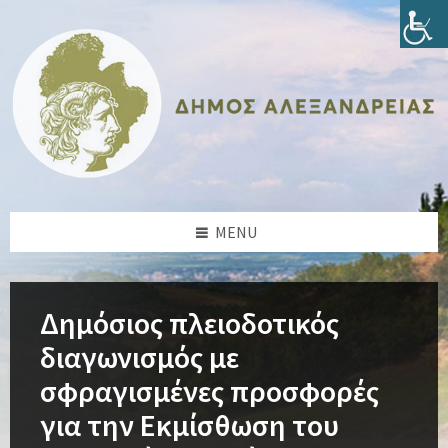
Skip
Skip
Skip
Skip
to
to
to
to
content
left
right
footer
sidebar
sidebar
MENU
Δημόσιος πλειοδοτικός
διαγωνισμός με
σφραγισμένες προσφορές
για την Εκμίσθωση του