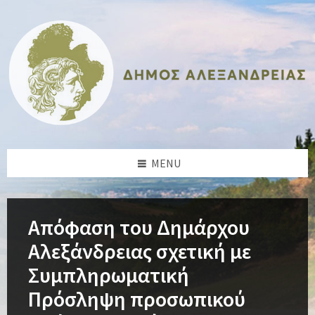
Skip
Skip
Skip
Skip
to
to
to
to
content
left
right
footer
sidebar
sidebar
MENU
Απόφαση του Δημάρχου
Αλεξάνδρειας σχετική με
Συμπληρωματική
Πρόσληψη προσωπικού