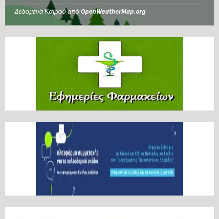
Δεδομένα Καιρού από
OpenWeatherMap.org