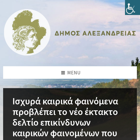
Skip
Skip
Skip
Skip
to
to
to
to
content
left
right
footer
sidebar
sidebar
MENU
Ισχυρά καιρικά φαινόμενα
προβλέπει το νέο έκτακτο
δελτίο επικίνδυνων
καιρικών φαινομένων που