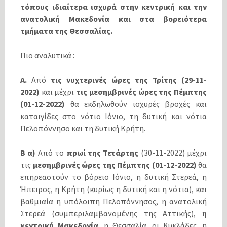
τόπους ιδιαίτερα ισχυρά στην κεντρική και την
ανατολική Μακεδονία και στα βορειότερα
τμήματα της Θεσσαλίας.
Πιο αναλυτικά :
Α.
Από
τις νυχτερινές ώρες της Τρίτης (29-11-
2022)
και μέχρι
τις μεσημβρινές ώρες της Πέμπτης
(01-12-2022)
θα εκδηλωθούν ισχυρές βροχές και
καταιγίδες στο νότιο Ιόνιο, τη δυτική και νότια
Πελοπόννησο και τη δυτική Κρήτη.
Β
α)
Από το
πρωί της Τετάρτης
(30-11-2022) μέχρι
τις
μεσημβρινές ώρες της Πέμπτης (01-12-2022)
θα
επηρεαστούν το βόρειο Ιόνιο, η δυτική Στερεά, η
Ήπειρος, η Κρήτη (κυρίως η δυτική και η νότια), και
βαθμιαία η υπόλοιπη Πελοπόννησος, η ανατολική
Στερεά (συμπεριλαμβανομένης της Αττικής),
η
κεντρική Μακεδονία
, η Θεσσαλία, οι Κυκλάδες, η