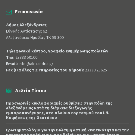
Επικοινωνία
Δήμος Αλεξάνδρειας
Εθνικής Αντίστασης 62
Αλεξάνδρεια Ημαθίας ΤΚ 59-300
Τηλεφωνικό κέντρο, γραφείο ενημέρωσης πολιτών
Τηλ:
23333 50100
Email:
info @alexandria.gr
Fax (Για όλες τις Υπηρεσίες του Δήμου):
23330 23625
Δελτία Τύπου
Προσωρινές κυκλοφοριακές ρυθμίσεις στην πόλη της
Αλεξάνδρειας κατά τη διάρκεια διεξαγωγής
εμποροπανήγυρης, στο πλαίσιο εορτασμού του Ι.Ν.
Κοιμήσεως της Θεοτόκου
Ερωτηματολόγιο για την Βιώσιμη αστική κινητικότητα και την
καταγραφή απόψεων για τη βελτίωση των μετακινήσεων