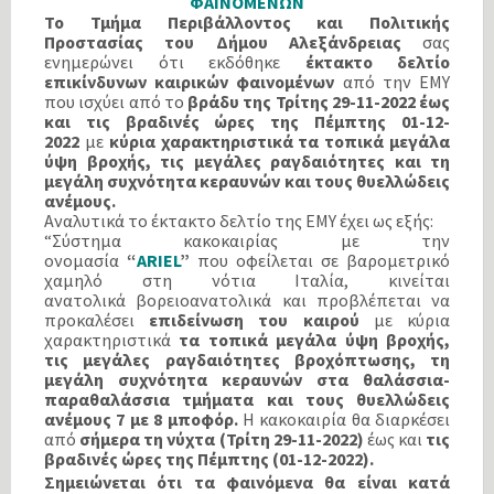
ΦΑΙΝΟΜΕΝΩΝ
Το Τμήμα Περιβάλλοντος και Πολιτικής
Προστασίας του Δήμου Αλεξάνδρειας
σας
ενημερώνει ότι εκδόθηκε
έκτακτο δελτίο
επικίνδυνων καιρικών φαινομένων
από την ΕΜΥ
που ισχύει από το
βράδυ της Τρίτης
29
-11-2022 έως
και τις βραδινές ώρες της Πέμπτης 01-12-
2022
με
κύρια χαρακτηριστικά
τα τοπικά μεγάλα
ύψη βροχής,
τις μεγάλες ραγδαιότητες και τη
μεγάλη συχνότητα
κεραυνών και τους θυελλώδεις
ανέμους.
Αναλυτικά το έκτακτο δελτίο της ΕΜΥ έχει ως εξής:
“Σύστημα κακοκαιρίας με την
ονομασία
“
ARIEL
”
που οφείλεται σε βαρομετρικό
χαμηλό στη νότια Ιταλία, κινείται
ανατολικά βορειοανατολικά και προβλέπεται να
προκαλέσει
επιδείνωση του καιρού
με κύρια
χαρακτηριστικά
τα τοπικά μεγάλα ύψη βροχής,
τις μεγάλες
ραγδαιότητες βροχόπτωσης, τη
μεγάλη συχνότητα κεραυνών στα
θαλάσσια-
παραθαλάσσια τμήματα και τους θυελλώδεις
ανέμους 7 με 8
μποφόρ.
Η κακοκαιρία θα διαρκέσει
από
σήμερα τη νύχτα (Τρίτη
29-11-2022)
έως και
τις
βραδινές ώρες της Πέμπτης (01-12-2022).
Σημειώνεται ότι τα φαινόμενα θα είναι κατά