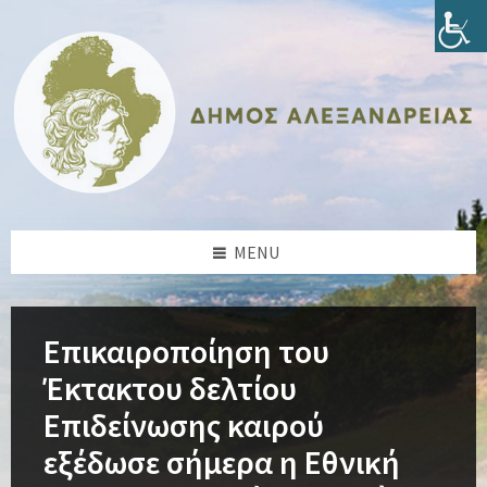
Skip
Skip
Skip
Skip
to
to
to
to
content
left
right
footer
sidebar
sidebar
MENU
Επικαιροποίηση του
Έκτακτου δελτίου
Επιδείνωσης καιρού
εξέδωσε σήμερα η Εθνική