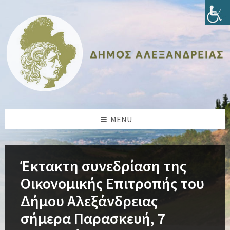
Skip
Skip
Skip
Skip
to
to
to
to
content
left
right
footer
sidebar
sidebar
MENU
Έκτακτη συνεδρίαση της
Οικονομικής Επιτροπής του
Δήμου Αλεξάνδρειας
σήμερα Παρασκευή, 7