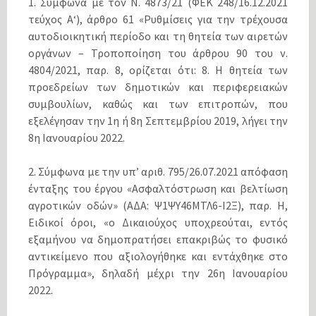
1. Σύμφωνα με τον Ν. 4873/21 (ΦΕΚ 248/16.12.2021
τεύχος Α‘), άρθρο 61 «Ρυθμίσεις για την τρέχουσα
αυτοδιοικητική περίοδο και τη θητεία των αιρετών
οργάνων – Τροποποίηση του άρθρου 90 του ν.
4804/2021, παρ. 8, ορίζεται ότι: 8. Η θητεία των
προεδρείων των δημοτικών και περιφερειακών
συμβουλίων, καθώς και των επιτροπών, που
εξελέγησαν την 1η ή 8η Σεπτεμβρίου 2019, λήγει την
8η Ιανουαρίου 2022.
2. Σύμφωνα με την υπ’ αριθ. 795/26.07.2021 απόφαση
ένταξης του έργου «Ασφαλτόστρωση και βελτίωση
αγροτικών οδών» (ΑΔΑ: Ψ1ΨΥ46ΜΤΛ6-Ι2Ξ), παρ. Η,
Ειδικοί όροι, «ο Δικαιούχος υποχρεούται, εντός
εξαμήνου να δημοπρατήσει επακριβώς το φυσικό
αντικείμενο που αξιολογήθηκε και εντάχθηκε στο
Πρόγραμμα», δηλαδή μέχρι την 26η Ιανουαρίου
2022.