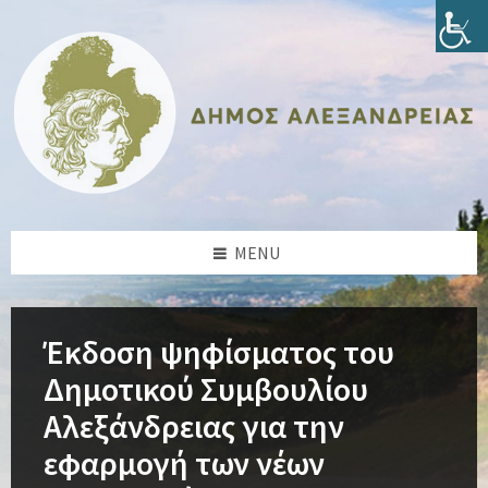
Skip
Skip
Skip
Skip
to
to
to
to
content
left
right
footer
sidebar
sidebar
MENU
Έκδοση ψηφίσματος του
Δημοτικού Συμβουλίου
Αλεξάνδρειας για την
εφαρμογή των νέων