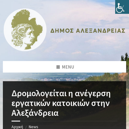
Skip
Skip
Skip
Skip
to
to
to
to
content
left
right
footer
sidebar
sidebar
MENU
Δρομολογείται η ανέγερση
εργατικών κατοικιών στην
Αλεξάνδρεια
Αρχική
News
/