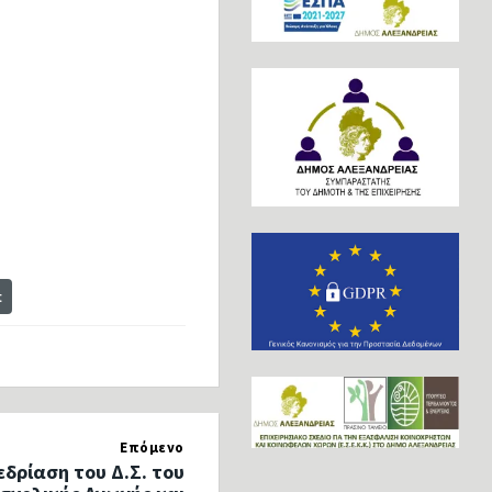
t
Επόμενο
εδρίαση του Δ.Σ. του