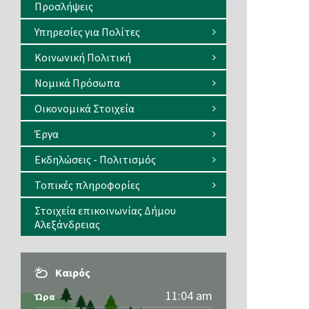
Â
Προσλήψεις
Υπηρεσίες για Πολίτες
Κοινωνική Πολιτική
Νομικά Πρόσωπα
Οικονομικά Στοιχεία
Έργα
Εκδηλώσεις - Πολιτισμός
Â
Â
Τοπικές πληροφορίες
Στοιχεία επικοινωνίας Δήμου
Αλεξάνδρειας
Καιρός
11:04 am
Ώρα