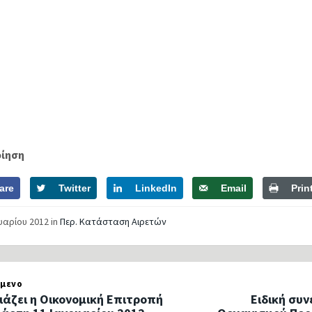
Â
Â
Â
οίηση
are
Twitter
LinkedIn
Email
Prin
ουαρίου 2012
in
Περ. Κατάσταση Αιρετών
μενο
ιάζει η Οικονομική Επιτροπή
Ειδική συν