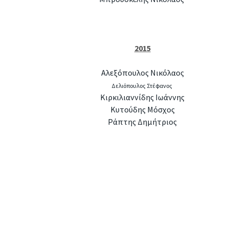
Â
2015
Αλεξόπουλος Νικόλαος
Δελιόπουλος Στέφανος
Κιρκιλιαννίδης Ιωάννης
Κυτούδης Μόσχος
Ράπτης Δημήτριος
Â
Â
Â
Â