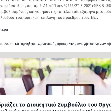
ου 2 και 3 της υπ΄αριθ. Δ1α/ΓΠ οικ. 52666/27-8-2021(ΦΕΚ Β΄395
εμβολιασμένους και νοσήσαντες το τελευταίο εξάμηνο μπορούν
όλουθους τρόπους, κατ΄επιλογή του προέδρου τους: Με...
τερα
ΐου 2022
in
Καταργήθηκε - Οργανισμός Προσχολικής Αγωγής και Κοινωνική
ριάζει το Διοικητικό Συμβούλιο του Οργ