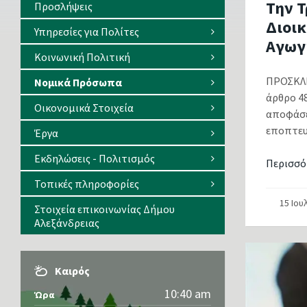
Την Τ
Προσλήψεις
Διοι
Υπηρεσίες για Πολίτες
Αγωγ
Κοινωνική Πολιτική
ΠΡΟΣΚΛΗ
Νομικά Πρόσωπα
άρθρο 4
Οικονομικά Στοιχεία
αποφάσε
εποπτευ
Έργα
Εκδηλώσεις - Πολιτισμός
Περισσό
Τοπικές πληροφορίες
15 Ιου
Στοιχεία επικοινωνίας Δήμου
Αλεξάνδρειας
Καιρός
10:40 am
Ώρα