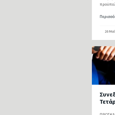
προϋπολο
Περισσό
26 Μα
Συνεδ
Τετάρ
ΠΡΟΣΚΛΗ