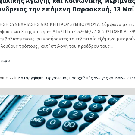
χολικής Αγωγής και Κοινωνικής Μέριμνα
άνδρειας την επόμενη Παρασκευή, 13 Μα
ΣΗ ΣΥΝΕΔΡΙΑΣΗΣ ΔΙΟΙΚΗΤΙΚΟΥ ΣΥΜΒΟΥΛΙΟΥ Α. Σύμφωνα με τις 
ου 2 και 3 της υπ΄αριθ. Δ1α/ΓΠ οικ. 52666/27-8-2021(ΦΕΚ Β΄395
εμβολιασμένους και νοσήσαντες το τελευταίο εξάμηνο μπορούν
λουθους τρόπους , κατ΄επιλογή του προέδρου τους:...
τερα
ΐου 2022
in
Καταργήθηκε - Οργανισμός Προσχολικής Αγωγής και Κοινωνική