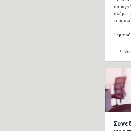
παραγράφ
πλήρως 
τους ακ
Περισσό
24 Μα
Συνεδ