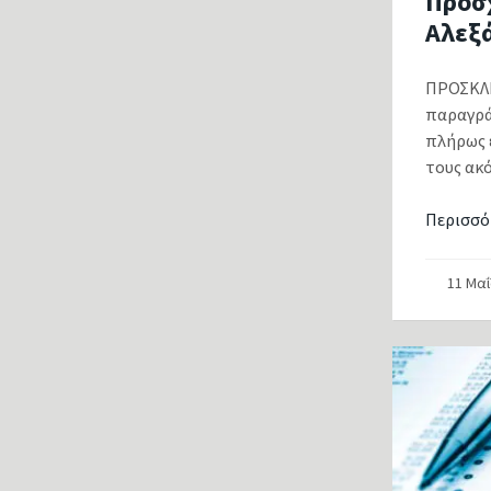
Προσ
Αλεξ
ΠΡΟΣΚΛΗ
παραγράφ
πλήρως 
τους ακό
Περισσό
11 Μα