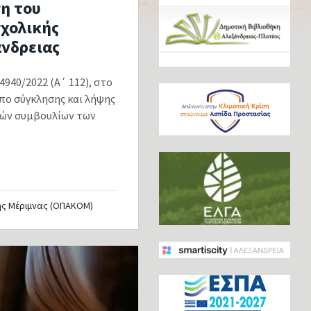
ση του
σχολικής
άνδρειας
40/2022 (Α΄ 112), στο
πο σύγκλησης και λήψης
ικών συμβουλίων των
ής Μέριμνας (ΟΠΑΚΟΜ)