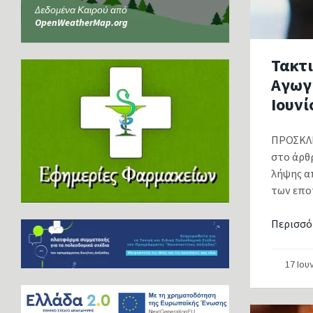
Δεδομένα Καιρού από
OpenWeatherMap.org
Τακτι
Αγωγ
Ιουνί
ΠΡΟΣΚΛΗ
στο άρθ
λήψης α
των επο
Περισσό
17 Ιου