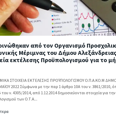
οινώθηκαν από τον Οργανισμό Προσχολικ
ωνικής Μέριμνας του Δήμου Αλεξάνδρειας
εία εκτέλεσης Προϋπολογισμού για το μή
ΙΚΑ ΣΤΟΙΧΕΙΑ ΕΚΤΕΛΕΣΗΣ ΠΡΟΫΠΟΛΟΓΙΣΜΟΥ Ο.Π.Α.ΚΟ.Μ ΔΗΜ
ΑΪΟΥ 2022 Σύμφωνα με την παρ 1 άρθρο 10Α του ν. 3861/2010, 
 του ν. 4305/2014, από 1.12.2014 δημοσιεύονται στοιχεία για τη
γισμού των Ο.Τ.Α....
τερα