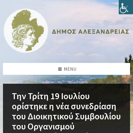
Skip
Skip
Skip
Skip
to
to
to
to
content
left
right
footer
sidebar
sidebar
MENU
Την Τρίτη 19 Ιουλίου
ορίστηκε η νέα συνεδρίαση
του Διοικητικού Συμβουλίου
του Οργανισμού