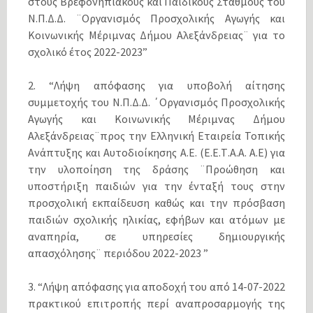
στους Βρεφονηπιακούς και Παιδικούς Σταθμούς του
Ν.Π.Δ.Δ. ¨Οργανισμός Προσχολικής Αγωγής και
Κοινωνικής Μέριμνας Δήμου Αλεξάνδρειας¨ για το
σχολικό έτος 2022-2023”
2. “Λήψη απόφασης για υποβολή αίτησης
συμμετοχής του Ν.Π.Δ.Δ. ΄Οργανισμός Προσχολικής
Αγωγής και Κοινωνικής Μέριμνας Δήμου
Αλεξάνδρειας¨προς την Ελληνική Εταιρεία Τοπικής
Ανάπτυξης και Αυτοδιοίκησης Α.Ε. (Ε.Ε.Τ.Α.Α. Α.Ε) για
την υλοποίηση της δράσης ¨Προώθηση και
υποστήριξη παιδιών για την ένταξή τους στην
προσχολική εκπαίδευση καθώς και την πρόσβαση
παιδιών σχολικής ηλικίας, εφήβων και ατόμων με
αναπηρία, σε υπηρεσίες δημιουργικής
απασχόλησης¨ περιόδου 2022-2023 ”
3. “Λήψη απόφασης για αποδοχή του από 14-07-2022
πρακτικού επιτροπής περί αναπροσαρμογής της