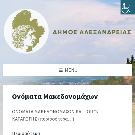
Skip
Skip
Skip
Skip
to
to
to
to
content
left
right
footer
sidebar
sidebar
MENU
Ονόματα Μακεδονομάχων
ΟΝΟΜΑΤΑ ΜΑΚΕΔΟΝΟΜΑΧΩΝ ΚΑΙ ΤΟΠΟΣ
ΚΑΤΑΓΩΓΗΣ (περισσότερα…)
Περισσότερα